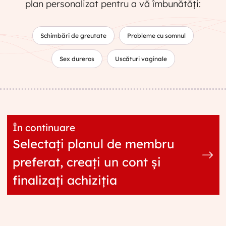
plan personalizat pentru a vă îmbunătăți:
Schimbări de greutate
Probleme cu somnul
Sex dureros
Uscături vaginale
În continuare
Selectați planul de membru
preferat, creați un cont și
finalizați achiziția