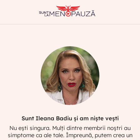
Sunt Ileana Badiu și am niște vești
Nu ești singura. Mulți dintre membrii noștri au
simptome ca ale tale. Împreună, putem crea un