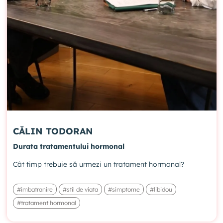
CĂLIN TODORAN
Durata tratamentului hormonal
Cât timp trebuie să urmezi un tratament hormonal?
#imbatranire
#stil de viata
#simptome
#libidou
#tratament hormonal