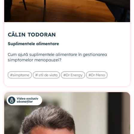
CĂLIN TODORAN
Suplimentele alimentare
Cum ajută suplimentele alimentare în gestionarea
simptomelor menopauzei?
#simptome
# stil de viata
#Dr Energy
#Dr Meno
Video exclusiv
abonaților