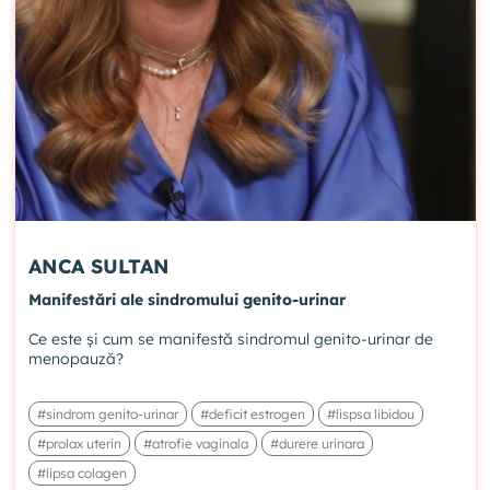
ANCA SULTAN
Manifestări ale sindromului genito-urinar
Ce este și cum se manifestă sindromul genito-urinar de
menopauză?
#sindrom genito-urinar
#deficit estrogen
#lispsa libidou
#prolax uterin
#atrofie vaginala
#durere urinara
#lipsa colagen