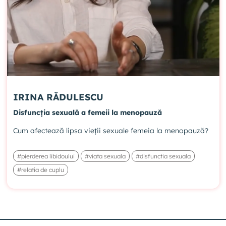
IRINA RĂDULESCU
Disfuncția sexuală a femeii la menopauză
Cum afectează lipsa vieții sexuale femeia la menopauză?
#pierderea libidoului
#viata sexuala
#disfunctia sexuala
#relatia de cuplu