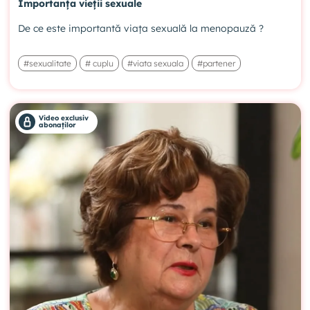
Importanța vieții sexuale
De ce este importantă viața sexuală la menopauză ?
#sexualitate
# cuplu
#viata sexuala
#partener
Video exclusiv
abonaților