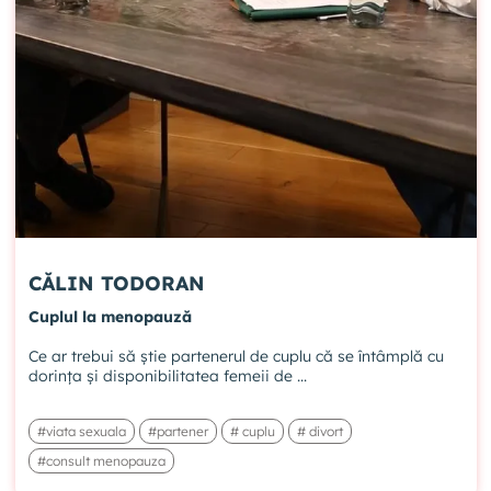
CĂLIN TODORAN
Cuplul la menopauză
Ce ar trebui să știe partenerul de cuplu că se întâmplă cu
dorința și disponibilitatea femeii de ...
#viata sexuala
#partener
# cuplu
# divort
#consult menopauza