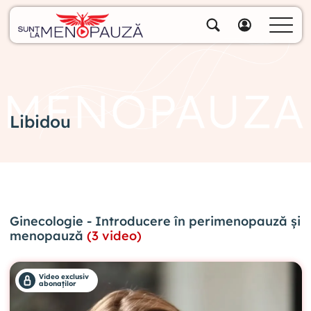
Despre noi
Specialiștii noștri
Soluții
Cumpără pachete
Libidou
Biblioteca video
Blog
Specialități
Ginecologie - Introducere în perimenopauză și
Contul meu
menopauză
(3 video)
Video exclusiv
abonaților