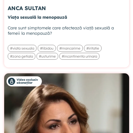
ANCA SULTAN
Viața sexuală la menopauză
Care sunt simptomele care afectează viață sexuală a
femeii la menopauză?
#viata sexuala
#libidou
#mancarime
#iritatie
#zona getiala
#usturime
#incontinenta urinara
Video exclusiv
abonaților