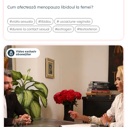
Cum afectează menopauza libidoul la femei?
#viata sexuala
#libidou
# uscaciune vaginala
#durere la contact sexual
#estrogen
#testosteron
Video exclusiv
abonaților