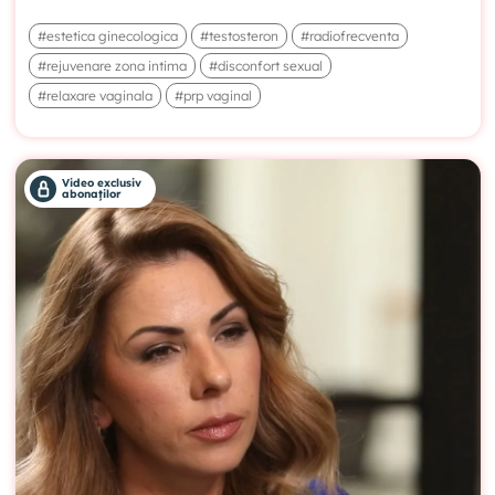
#estetica ginecologica
#testosteron
#radiofrecventa
#rejuvenare zona intima
#disconfort sexual
#relaxare vaginala
#prp vaginal
Video exclusiv
abonaților