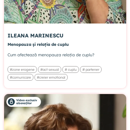
ILEANA MARINESCU
Menopauza și relația de cuplu
Cum afectează menopauza relația de cuplu?
#zone erogene
#act sexual
# cuplu
# partener
#comunicare
#creier emotional
Video exclusiv
abonaților