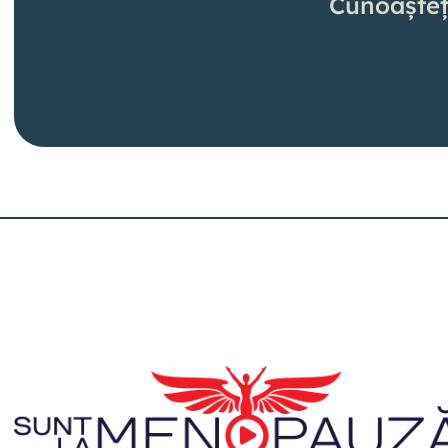
Cunoașteț