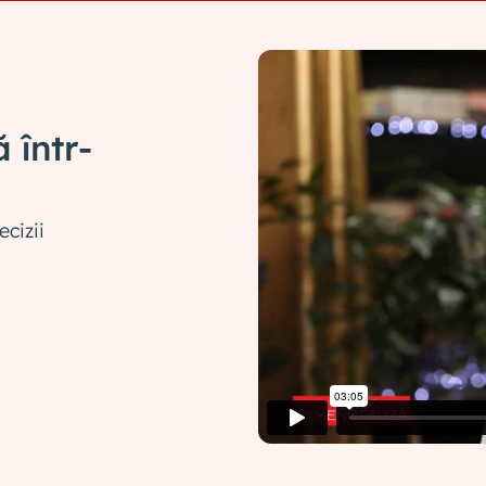
 într-
cizii