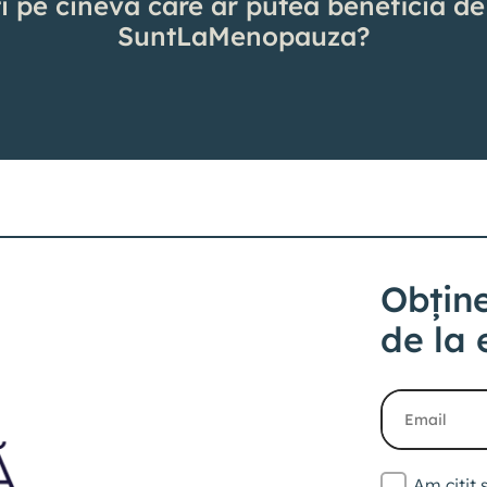
i pe cineva care ar putea beneficia de
SuntLaMenopauza?
Obține
de la 
Am citit