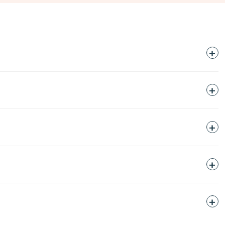
+
+
+
+
+