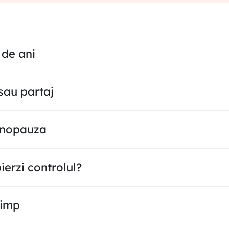
 de ani
 sau partaj
menopauza
pierzi controlul?
timp