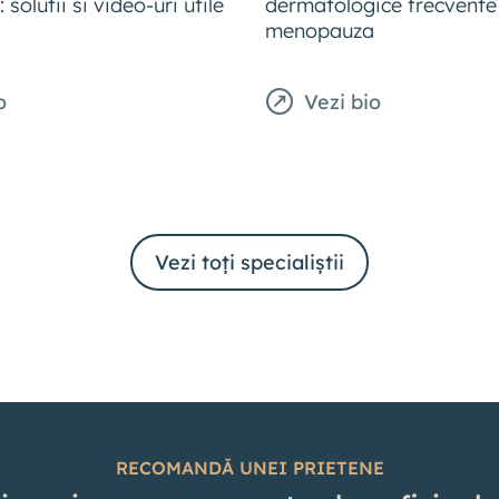
olutii si video-uri utile
dermatologice frecvente 
menopauza
o
Vezi bio
Vezi toți specialiștii
RECOMANDĂ UNEI PRIETENE