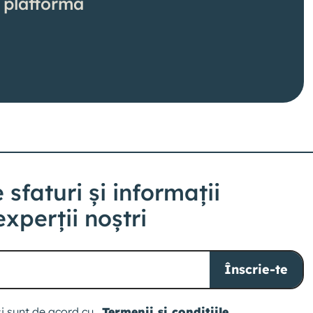
 platforma
 sfaturi și informații
experții noștri
Înscrie-te
 și sunt de acord cu
Termenii și condițiile
.