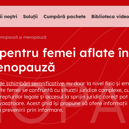
ii noștri
Soluții
Cumpără pachete
Biblioteca video
imenopauză și menopauză
pentru femei aflate în
enopauză
e schimbări semnificative
, nu doar la nivel fizic și em
e femei se confruntă cu situații juridice complexe, cum
turilor legale și accesul la sprijin juridic corect po
rovocatoare. Acest ghid își propune să ofere informați
a prevenirii prin informare.