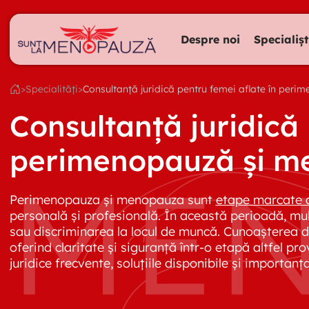
Despre noi
Specialișt
>
Specialități
>
Consultanță juridică pentru femei aflate în per
Consultanță juridică 
perimenopauză și m
Perimenopauza și menopauza sunt
etape marcate d
personală și profesională. În această perioadă, mult
sau discriminarea la locul de muncă. Cunoașterea drep
oferind claritate și siguranță într-o etapă altfel p
juridice frecvente, soluțiile disponibile și importanț