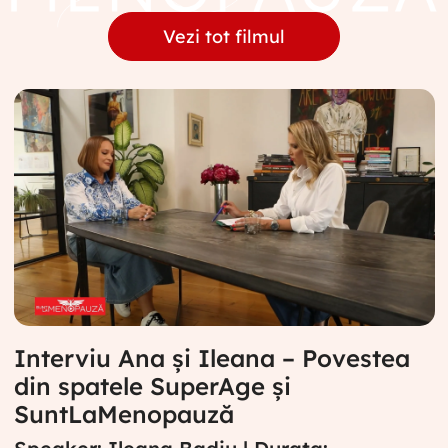
Vezi tot filmul
Interviu Ana și Ileana – Povestea
din spatele SuperAge și
SuntLaMenopauză