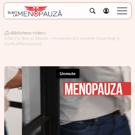
Despre noi
Specialiștii noștri
>
Biblioteca video
>
Interviu Ana și Ileana – Povestea din spatele SuperAge și
Soluții
SuntLaMenopauză
Cumpără pachete
Biblioteca video
Blog
Specialități
Contul meu