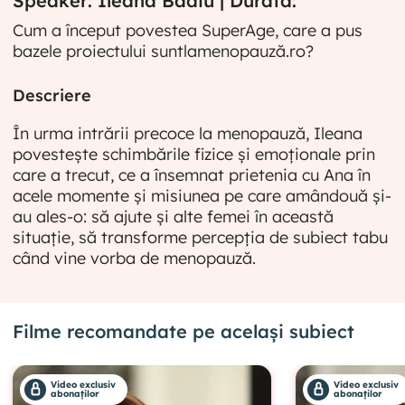
Speaker: Ileana Badiu | Durata:
Cum a început povestea SuperAge, care a pus
bazele proiectului suntlamenopauză.ro?
Descriere
În urma intrării precoce la menopauză, Ileana
povestește schimbările fizice și emoționale prin
care a trecut, ce a însemnat prietenia cu Ana în
acele momente și misiunea pe care amândouă și-
au ales-o: să ajute și alte femei în această
situație, să transforme percepția de subiect tabu
când vine vorba de menopauză.
Filme recomandate pe același subiect
Video exclusiv
Video exclusiv
abonaților
abonaților