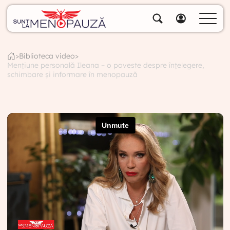
Despre noi
Specialiștii noștri
>
Biblioteca video
>
Mențiune personală Ileana – o poveste despre înțelegere,
Soluții
schimbare și informare în menopauză
Cumpără pachete
Biblioteca video
Blog
Specialități
Contul meu