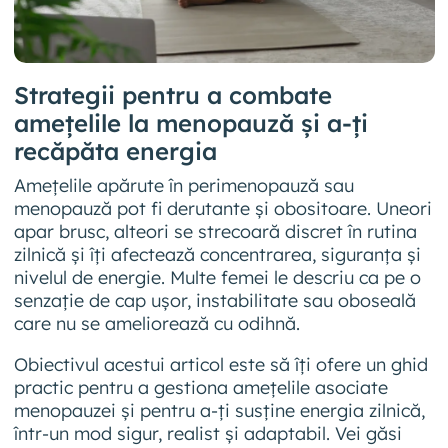
Strategii pentru a combate
amețelile la menopauză și a-ți
recăpăta energia
Amețelile apărute în perimenopauză sau
menopauză pot fi derutante și obositoare. Uneori
apar brusc, alteori se strecoară discret în rutina
zilnică și îți afectează concentrarea, siguranța și
nivelul de energie. Multe femei le descriu ca pe o
senzație de cap ușor, instabilitate sau oboseală
care nu se ameliorează cu odihnă.
Obiectivul acestui articol este să îți ofere un ghid
practic pentru a gestiona amețelile asociate
menopauzei și pentru a-ți susține energia zilnică,
într-un mod sigur, realist și adaptabil. Vei găsi