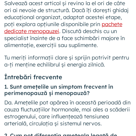
Salvează acest articol și revino la el ori de câte
ori ai nevoie de structură. Dacă îți dorești ghidaj
educațional organizat, adaptat acestei etape,
poți explora opțiunile disponibile prin
pachete
dedicate menopauzei
. Discută deschis cu un
specialist înainte de a face schimbări majore în
alimentație, exerciții sau suplimente.
Tu meriți informații clare și sprijin potrivit pentru
a-ți menține echilibrul și energia zilnică.
Întrebări frecvente
1. Sunt amețelile un simptom frecvent în
perimenopauză și menopauză?
Da. Amețelile pot apărea în această perioadă din
cauza fluctuațiilor hormonale, mai ales a scăderii
estrogenului, care influențează tensiunea
arterială, circulația și sistemul nervos.
2. Cum pot diferenția amețeala legată de