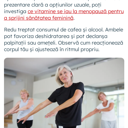
prezentare clară a opțiunilor uzuale, poți
investiga
ce vitamine se iau la menopauză pentru
a sprijini sănătatea feminină
.
Redu treptat consumul de cafea și alcool. Ambele
pot favoriza deshidratarea și pot declanșa
palpitații sau amețeli. Observă cum reacționează
corpul tău și ajustează în ritmul propriu.