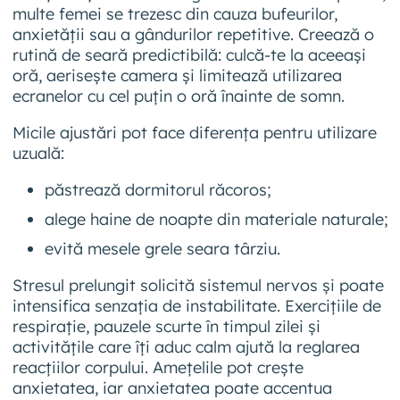
multe femei se trezesc din cauza bufeurilor,
anxietății sau a gândurilor repetitive. Creează o
rutină de seară predictibilă: culcă-te la aceeași
oră, aerisește camera și limitează utilizarea
ecranelor cu cel puțin o oră înainte de somn.
Micile ajustări pot face diferența pentru utilizare
uzuală:
păstrează dormitorul răcoros;
alege haine de noapte din materiale naturale;
evită mesele grele seara târziu.
Stresul prelungit solicită sistemul nervos și poate
intensifica senzația de instabilitate. Exercițiile de
respirație, pauzele scurte în timpul zilei și
activitățile care îți aduc calm ajută la reglarea
reacțiilor corpului. Amețelile pot crește
anxietatea, iar anxietatea poate accentua