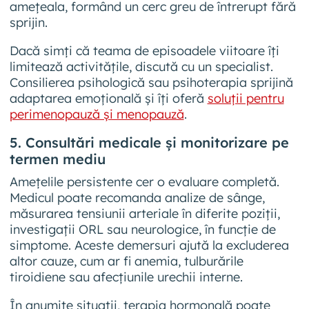
amețeala, formând un cerc greu de întrerupt fără
sprijin.
Dacă simți că teama de episoadele viitoare îți
limitează activitățile, discută cu un specialist.
Consilierea psihologică sau psihoterapia sprijină
adaptarea emoțională și îți oferă
soluții pentru
perimenopauză și menopauză
.
5. Consultări medicale și monitorizare pe
termen mediu
Amețelile persistente cer o evaluare completă.
Medicul poate recomanda analize de sânge,
măsurarea tensiunii arteriale în diferite poziții,
investigații ORL sau neurologice, în funcție de
simptome. Aceste demersuri ajută la excluderea
altor cauze, cum ar fi anemia, tulburările
tiroidiene sau afecțiunile urechii interne.
În anumite situații, terapia hormonală poate