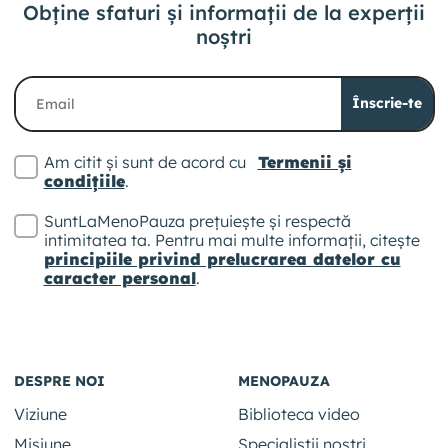
Obține sfaturi și informații
de la experții
noștri
Înscrie-te
Am citit și sunt de acord cu
Termenii și
condițiile
.
SuntLaMenoPauza prețuiește și respectă
intimitatea ta. Pentru mai multe informații, citește
principiile privind prelucrarea datelor cu
caracter personal
.
DESPRE NOI
MENOPAUZA
Viziune
Biblioteca video
Misiune
Specialiștii noștri