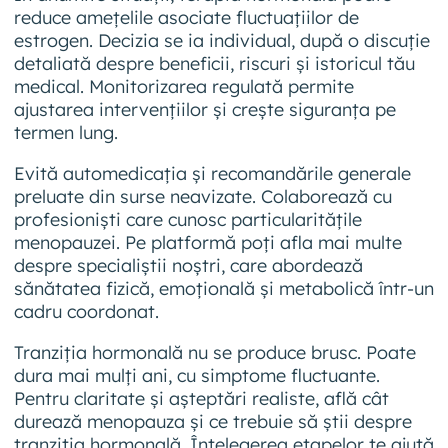
reduce amețelile asociate fluctuațiilor de
estrogen. Decizia se ia individual, după o discuție
detaliată despre beneficii, riscuri și istoricul tău
medical. Monitorizarea regulată permite
ajustarea intervențiilor și crește siguranța pe
termen lung.
Evită automedicația și recomandările generale
preluate din surse neavizate. Colaborează cu
profesioniști care cunosc particularitățile
menopauzei. Pe platformă poți afla mai multe
despre specialiștii noștri, care abordează
sănătatea fizică, emoțională și metabolică într-un
cadru coordonat.
Tranziția hormonală nu se produce brusc. Poate
dura mai mulți ani, cu simptome fluctuante.
Pentru claritate și așteptări realiste, află cât
durează menopauza și ce trebuie să știi despre
tranziția hormonală. Înțelegerea etapelor te ajută