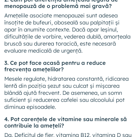
menopauză de o problemă mai gravă?
Amețelile asociate menopauzei sunt adesea
însoțite de bufeuri, oboseală sau palpitații și
apar în anumite contexte. Dacă apar leșinul,
dificultățile de vorbire, vederea dublă, amorțeala
bruscă sau durerea toracică, este necesară
evaluare medicală de urgență.
3. Ce pot face acasă pentru a reduce
frecvența amețelilor?
Mesele regulate, hidratarea constantă, ridicarea
lentă din poziția șezut sau culcat și mișcarea
blândă ajută frecvent. De asemenea, un somn
suficient și reducerea cafelei sau alcoolului pot
diminua episoadele.
4. Pot carențele de vitamine sau minerale să
contribuie la amețeli?
Da. Deficitul de fier, vitamina B12, vitamina D sau