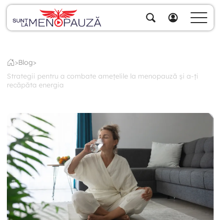
Despre noi
Specialiștii noștri
>
Blog
>
Soluții
Strategii pentru a combate amețelile la menopauză și a-ți
Cumpără pachete
recăpăta energia
Biblioteca video
Blog
Specialități
Contul meu