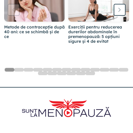
Metode de contracepție după
Exerciții pentru reducerea
40 ani: ce se schimbă și de
durerilor abdominale în
ce
premenopauză: 5 opțiuni
sigure și 4 de evitat