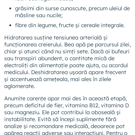
grăsimi din surse cunoscute, precum uleiul de
măsline sau nucile;
fibre din legume, fructe și cereale integrale.
Hidratarea susține tensiunea arterială și
funcționarea creierului. Bea apă pe parcursul zilei,
chiar și atunci când nu simți sete. Dacă ai bufeuri
sau transpiri abundent, o cantitate mică de
electroliți din alimentație poate ajuta, cu acordul
medicului. Deshidratarea ușoară apare frecvent
și accentuează amețeala, mai ales în zilele
aglomerate.
Anumite carențe apar mai des în această etapă,
precum deficitul de fier, vitamina B12, vitamina D
sau magneziu. Ele pot contribui la oboseală și
instabilitate. Evită să începi suplimente fără
analize și recomandare medicală, deoarece pot
apărea reacții adverse sau interacțiuni. Pentru o