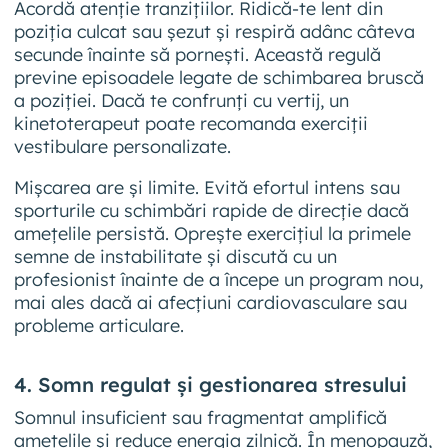
Acordă atenție tranzițiilor. Ridică-te lent din
poziția culcat sau șezut și respiră adânc câteva
secunde înainte să pornești. Această regulă
previne episoadele legate de schimbarea bruscă
a poziției. Dacă te confrunți cu vertij, un
kinetoterapeut poate recomanda exerciții
vestibulare personalizate.
Mișcarea are și limite. Evită efortul intens sau
sporturile cu schimbări rapide de direcție dacă
amețelile persistă. Oprește exercițiul la primele
semne de instabilitate și discută cu un
profesionist înainte de a începe un program nou,
mai ales dacă ai afecțiuni cardiovasculare sau
probleme articulare.
4. Somn regulat și gestionarea stresului
Somnul insuficient sau fragmentat amplifică
amețelile și reduce energia zilnică. În menopauză,