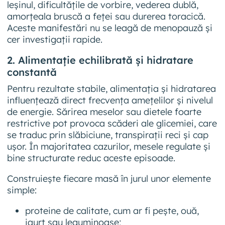
leșinul, dificultățile de vorbire, vederea dublă,
amorțeala bruscă a feței sau durerea toracică.
Aceste manifestări nu se leagă de menopauză și
cer investigații rapide.
2. Alimentație echilibrată și hidratare
constantă
Pentru rezultate stabile, alimentația și hidratarea
influențează direct frecvența amețelilor și nivelul
de energie. Sărirea meselor sau dietele foarte
restrictive pot provoca scăderi ale glicemiei, care
se traduc prin slăbiciune, transpirații reci și cap
ușor. În majoritatea cazurilor, mesele regulate și
bine structurate reduc aceste episoade.
Construiește fiecare masă în jurul unor elemente
simple:
proteine de calitate, cum ar fi pește, ouă,
iaurt sau leguminoase;