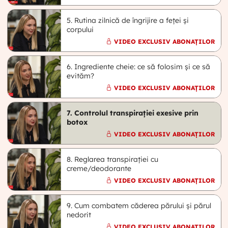
5. Rutina zilnică de îngrijire a feței și
corpului
VIDEO EXCLUSIV ABONAȚILOR
6. Ingrediente cheie: ce să folosim și ce să
evităm?
VIDEO EXCLUSIV ABONAȚILOR
7. Controlul transpirației exesive prin
botox
VIDEO EXCLUSIV ABONAȚILOR
8. Reglarea transpirației cu
creme/deodorante
VIDEO EXCLUSIV ABONAȚILOR
9. Cum combatem căderea părului și părul
nedorit
VIDEO EXCLUSIV ABONAȚILOR