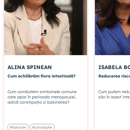
ALINA SPINEAN
ISAB
Cum echilibrăm flora intestinală?
Reducerea riscu
Cum combatem simtomele comune
Cum putem reduc
care apar în perioada menopauzei,
sân în acest int
adică constipația si balonarea?
#balonare
#constipatie