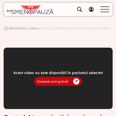
Despre noi
Specialiștii noștri
>
Biblioteca video
>
Controlul transpirației exesive prin botox
Soluții
Cumpără pachete
Biblioteca video
Blog
Specialități
Acest video nu este disponibil în pachetul selectat
Creează cont gratuit
Contul meu