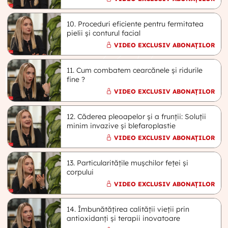
10. Proceduri eficiente pentru fermitatea
pielii și conturul facial
VIDEO EXCLUSIV ABONAȚILOR
11. Cum combatem cearcănele și ridurile
fine ?
VIDEO EXCLUSIV ABONAȚILOR
12. Căderea pleoapelor și a frunții: Soluții
minim invazive și blefaroplastie
VIDEO EXCLUSIV ABONAȚILOR
13. Particularitățile mușchilor feței și
corpului
VIDEO EXCLUSIV ABONAȚILOR
14. Îmbunătățirea calității vieții prin
antioxidanți și terapii inovatoare