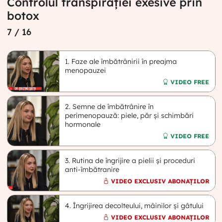
Controlul transpirației exesive prin
botox
7
/ 16
1. Faze ale îmbătrânirii în preajma
menopauzei
VIDEO FREE
2. Semne de îmbătrânire în
perimenopauză: piele, păr și schimbări
hormonale
VIDEO FREE
3. Rutina de îngrijire a pielii și proceduri
anti-îmbătranire
VIDEO EXCLUSIV ABONAȚILOR
4. Îngrijirea decolteului, mâinilor și gâtului
VIDEO EXCLUSIV ABONAȚILOR