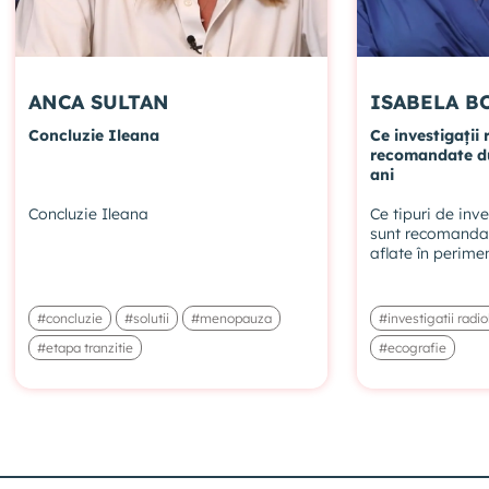
ANCA SULTAN
ISAB
Concluzie Ileana
Ce investigații
recomandate du
ani
Concluzie Ileana
Ce tipuri de inve
sunt recomandat
aflate în perimen
#concluzie
#solutii
#menopauza
#investigatii radi
#etapa tranzitie
#ecografie