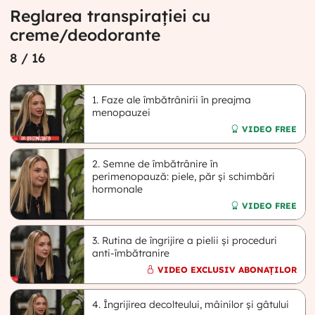
Reglarea transpirației cu
creme/deodorante
8
/ 16
1. Faze ale îmbătrânirii în preajma
menopauzei
VIDEO FREE
2. Semne de îmbătrânire în
perimenopauză: piele, păr și schimbări
hormonale
VIDEO FREE
3. Rutina de îngrijire a pielii și proceduri
anti-îmbătranire
VIDEO EXCLUSIV ABONAȚILOR
4. Îngrijirea decolteului, mâinilor și gâtului