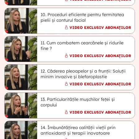
10. Proceduri eficiente pentru fermitatea
pielii și conturul facial
VIDEO EXCLUSIV ABONAȚILOR
11. Cum combatem cearcănele și ridurile
fine ?
VIDEO EXCLUSIV ABONAȚILOR
12. Căderea pleoapelor și a frunții: Soluții
minim invazive și blefaroplastie
VIDEO EXCLUSIV ABONAȚILOR
13. Particularitățile mușchilor feței și
corpului
VIDEO EXCLUSIV ABONAȚILOR
14. Îmbunătățirea calității vieții prin
antioxidanți și terapii inovatoare