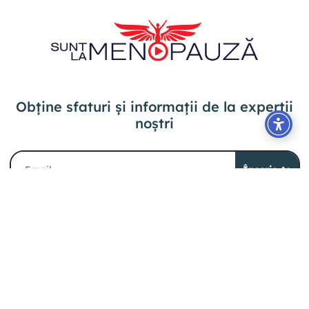
Obține sfaturi și informații
de la experții
noștri
Înscrie-te
Am citit și sunt de acord cu
Termenii și
condițiile
.
SuntLaMenoPauza prețuiește și respectă
intimitatea ta. Pentru mai multe informații, citește
principiile privind prelucrarea datelor cu
caracter personal
.