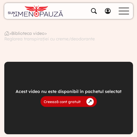
Despre noi
Specialiștii noștri
>
Biblioteca video
>
Reglarea transpirației cu creme/deodorante
Soluții
Cumpără pachete
Biblioteca video
Blog
Specialități
Acest video nu este disponibil în pachetul selectat
Contul meu
Creează cont gratuit