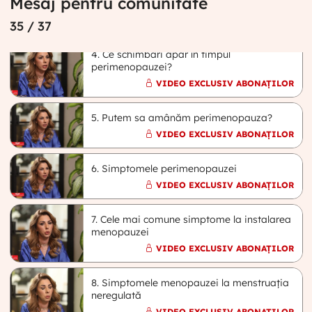
Mesaj pentru comunitate
perimenopauză/menopauză?
VIDEO EXCLUSIV ABONAȚILOR
35
/ 37
4. Ce schimbări apar în timpul
perimenopauzei?
VIDEO EXCLUSIV ABONAȚILOR
5. Putem sa amânăm perimenopauza?
VIDEO EXCLUSIV ABONAȚILOR
6. Simptomele perimenopauzei
VIDEO EXCLUSIV ABONAȚILOR
7. Cele mai comune simptome la instalarea
menopauzei
VIDEO EXCLUSIV ABONAȚILOR
8. Simptomele menopauzei la menstruația
neregulată
VIDEO EXCLUSIV ABONAȚILOR