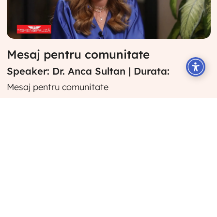
Mesaj pentru comunitate
Speaker: Dr. Anca Sultan | Durata:
Mesaj pentru comunitate
Descriere
Nimic din ceea ce se întâmplă în menopauză nu
este ireparabil. Le recomand tuturor să se
informeze și să consulte medicul când au
simptome specifice.
Filme recomandate pe același subiect