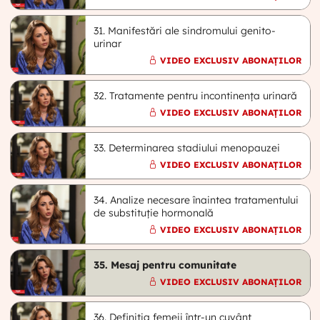
31. Manifestări ale sindromului genito-
urinar
VIDEO EXCLUSIV ABONAȚILOR
32. Tratamente pentru incontinența urinară
VIDEO EXCLUSIV ABONAȚILOR
33. Determinarea stadiului menopauzei
VIDEO EXCLUSIV ABONAȚILOR
34. Analize necesare înaintea tratamentului
de substituție hormonală
VIDEO EXCLUSIV ABONAȚILOR
35. Mesaj pentru comunitate
VIDEO EXCLUSIV ABONAȚILOR
36. Definiția femeii într-un cuvânt