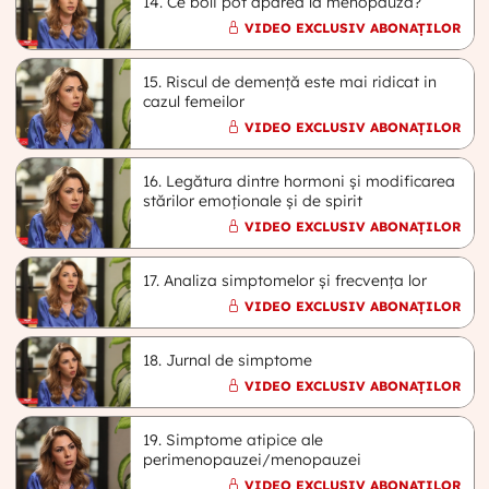
14. Ce boli pot apărea la menopauză?
VIDEO EXCLUSIV ABONAȚILOR
15. Riscul de demență este mai ridicat in
cazul femeilor
VIDEO EXCLUSIV ABONAȚILOR
16. Legătura dintre hormoni și modificarea
stărilor emoționale și de spirit
VIDEO EXCLUSIV ABONAȚILOR
17. Analiza simptomelor și frecvența lor
VIDEO EXCLUSIV ABONAȚILOR
18. Jurnal de simptome
VIDEO EXCLUSIV ABONAȚILOR
19. Simptome atipice ale
perimenopauzei/menopauzei
VIDEO EXCLUSIV ABONAȚILOR