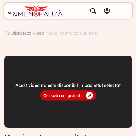
Despre noi
Specialiștii noștri
>
Biblioteca video
>
Mesaj pentru comunitate
Soluții
Cumpără pachete
Biblioteca video
Blog
1. Perimenopauza și menopauza explicate
de Dr. Anca Sultan
Specialități
VIDEO FREE
Acest video nu este disponibil în pachetul selectat
Creează cont gratuit
Contul meu
2. Cum ne dăm seama că suntem în
perimenopauză | Semne, simptome și
explicații
VIDEO FREE
3. La ce vârstă intrăm la