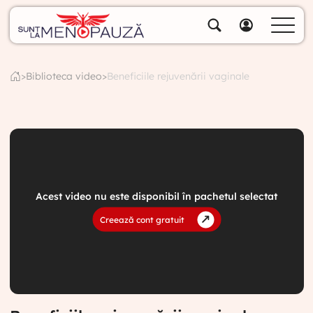
Despre noi
Specialiștii noștri
>
Biblioteca video
>
Beneficiile rejuvenării vaginale
Soluții
Cumpără pachete
Biblioteca video
Blog
Specialități
1. Perimenopauza și menopauza explicate
Acest video nu este disponibil în pachetul selectat
de Dr. Anca Sultan
Creează cont gratuit
Contul meu
VIDEO FREE
2. Cum ne dăm seama că suntem în
perimenopauză | Semne, simptome și
explicații
VIDEO FREE