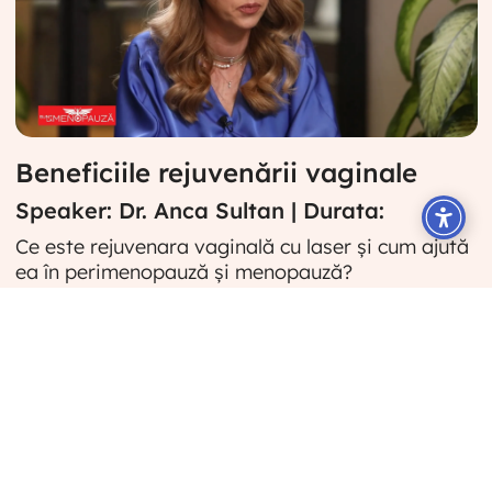
Beneficiile rejuvenării vaginale
Speaker: Dr. Anca Sultan | Durata:
Ce este rejuvenara vaginală cu laser și cum ajută
ea în perimenopauză și menopauză?
Descriere
Este o procedură nedureroasă care nu necesită
anestezie și timp de recuperare. Îmbunătățește
viața sexuală, realizează rejuvenarea mucoasei
vaginale, tratează atrofia vaginală, îngustează
efectiv canalul vaginal și ajută la tratarea