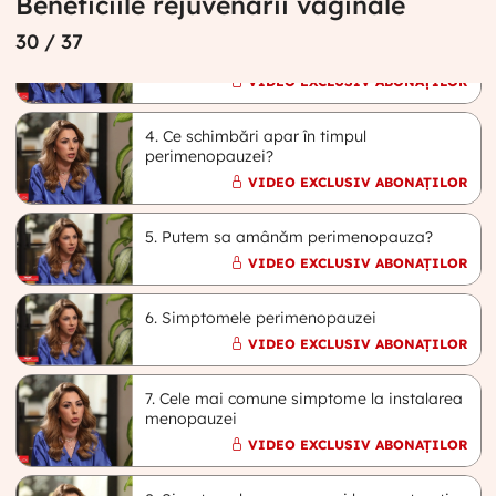
Beneficiile rejuvenării vaginale
3. La ce vârstă intrăm la
30
/ 37
perimenopauză/menopauză?
VIDEO EXCLUSIV ABONAȚILOR
4. Ce schimbări apar în timpul
perimenopauzei?
VIDEO EXCLUSIV ABONAȚILOR
5. Putem sa amânăm perimenopauza?
VIDEO EXCLUSIV ABONAȚILOR
6. Simptomele perimenopauzei
VIDEO EXCLUSIV ABONAȚILOR
7. Cele mai comune simptome la instalarea
menopauzei
VIDEO EXCLUSIV ABONAȚILOR