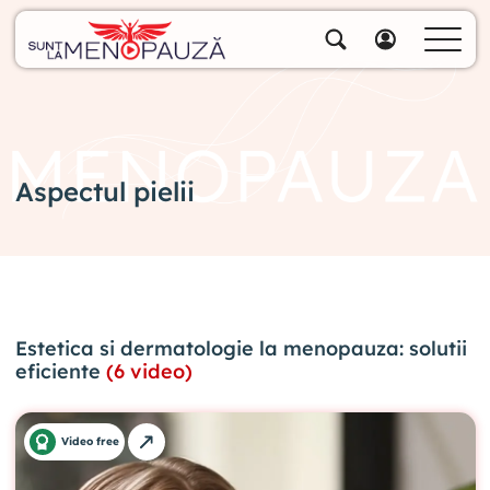
Despre noi
Specialiștii noștri
Soluții
Cumpără pachete
Aspectul pielii
Biblioteca video
Blog
Specialități
Estetica si dermatologie la menopauza: solutii
Contul meu
eficiente
(6 video)
Video free