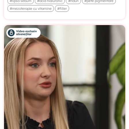
#lipsa sebum
#acid hialuronic
#riduri
#pete pigmentare
#mezoterapie cu vitamine
#filler
Video exclusiv
abonaților