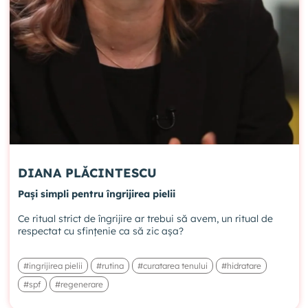
DIANA PLĂCINTESCU
Pași simpli pentru îngrijirea pielii
Ce ritual strict de îngrijire ar trebui să avem, un ritual de
respectat cu sfințenie ca să zic așa?
#ingrijirea pielii
#rutina
#curatarea tenului
#hidratare
#spf
#regenerare