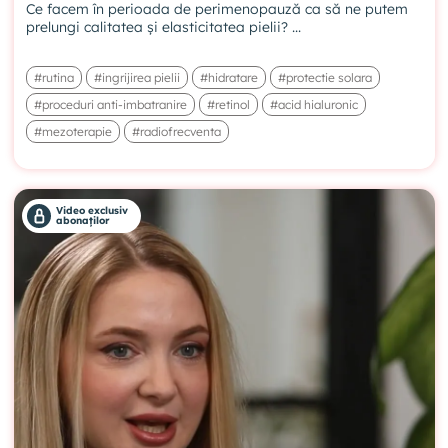
Ce facem în perioada de perimenopauză ca să ne putem
prelungi calitatea și elasticitatea pielii? ...
#rutina
#ingrijirea pielii
#hidratare
#protectie solara
#proceduri anti-imbatranire
#retinol
#acid hialuronic
#mezoterapie
#radiofrecventa
Video exclusiv
abonaților