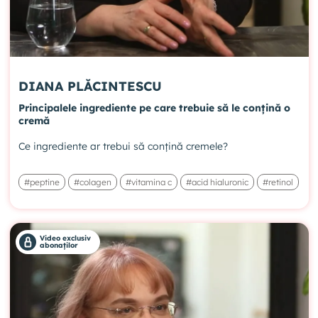
DIANA PLĂCINTESCU
Principalele ingrediente pe care trebuie să le conțină o
cremă
Ce ingrediente ar trebui să conțină cremele?
#peptine
#colagen
#vitamina c
#acid hialuronic
#retinol
Video exclusiv
abonaților