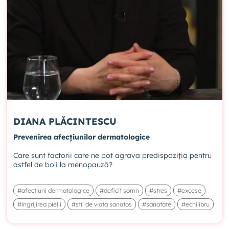
DIANA PLĂCINTESCU
Prevenirea afecțiunilor dermatologice
Care sunt factorii care ne pot agrava predispoziția pentru
astfel de boli la menopauză?
#afectiuni dermatologice
#deficit somn
#stres
#excese
#ingrijirea pielii
#stil de viata sanatos
#sanatate
#echilibru