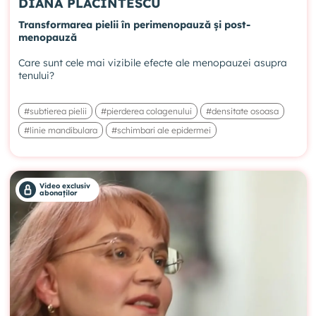
DIANA PLĂCINTESCU
Transformarea pielii în perimenopauză și post-
menopauză
Care sunt cele mai vizibile efecte ale menopauzei asupra
tenului?
#subtierea pielii
#pierderea colagenului
#densitate osoasa
#linie mandibulara
#schimbari ale epidermei
Video exclusiv
abonaților