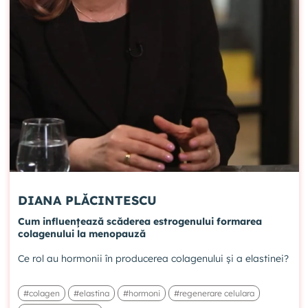
DIANA PLĂCINTESCU
Cum influențează scăderea estrogenului formarea
colagenului la menopauză
Ce rol au hormonii în producerea colagenului și a elastinei?
#colagen
#elastina
#hormoni
#regenerare celulara