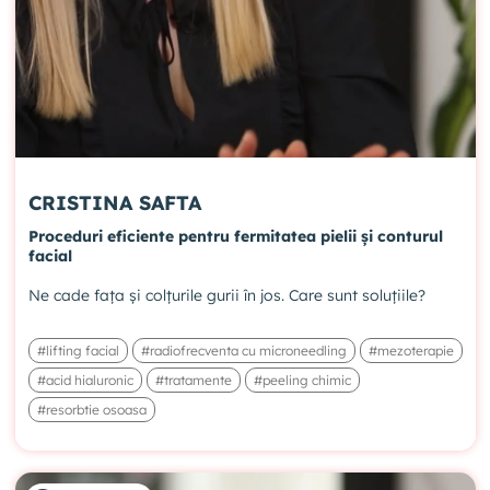
CRISTINA SAFTA
Proceduri eficiente pentru fermitatea pielii și conturul
facial
Ne cade fața și colțurile gurii în jos. Care sunt soluțiile?
#lifting facial
#radiofrecventa cu microneedling
#mezoterapie
#acid hialuronic
#tratamente
#peeling chimic
#resorbtie osoasa