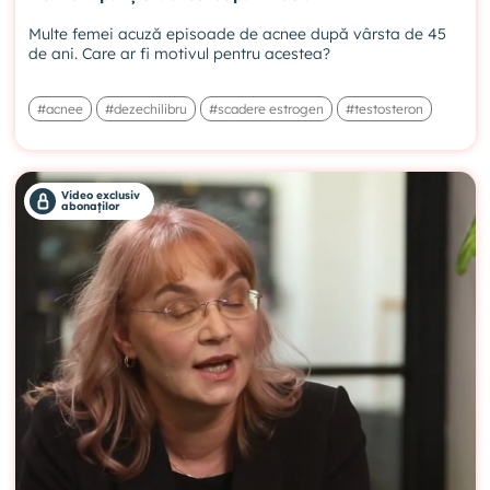
Multe femei acuză episoade de acnee după vârsta de 45
de ani. Care ar fi motivul pentru acestea?
#acnee
#dezechilibru
#scadere estrogen
#testosteron
Video exclusiv
abonaților