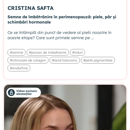
CRISTINA SAFTA
Semne de îmbătrânire în perimenopauză: piele, păr și
schimbări hormonale
Ce se întâmplă din punct de vedere al pielii noastre în
aceste etape? Care sunt primele semne pe ...
#semne
#proces de imbatranire
#riduri
#stimulare de colagen
#acid hialuronic
#pete pigmentare
#endorfine
Video exclusiv
abonaților