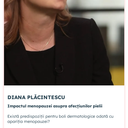
DIANA PLĂCINTESCU
Impactul menopauzei asupra afecțiunilor pielii
Există predispoziții pentru boli dermatologice odată cu
apariția menopauzei?