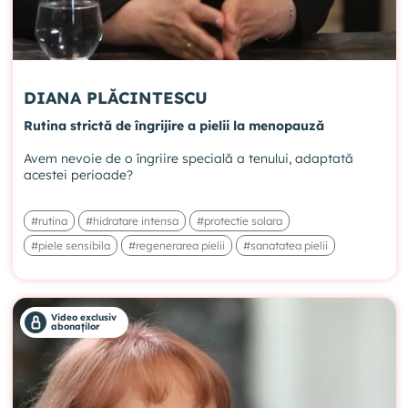
DIANA PLĂCINTESCU
Rutina strictă de îngrijire a pielii la menopauză
Avem nevoie de o îngriire specială a tenului, adaptată
acestei perioade?
#rutina
#hidratare intensa
#protectie solara
#piele sensibila
#regenerarea pielii
#sanatatea pielii
Video exclusiv
abonaților