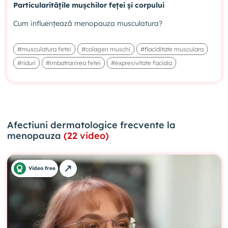
Particularitățile mușchilor feței și corpului
Cum influențează menopauza musculatura?
#musculatura fetei
#colagen muschi
#flaciditate musculara
#riduri
#imbatranirea fetei
#expresivitate faciala
Afectiuni dermatologice frecvente la
menopauza
(22 video)
Video free