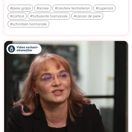
#piele grasa
#acnee
#crestere testosteron
#cuperoza
#cortizol
#turbulente hormonale
#cancer de piele
#schimbari hormonale
Video exclusiv
abonaților