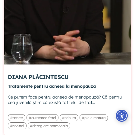
DIANA PLĂCINTESCU
Tratamente pentru acneea la menopauză
Ce putem face pentru acneea de menopauză? Că pentru
cea juvenilă știm că există tot felul de trat...
#acnee
#curatarea fetei
#sebum
#piele matura
#control
#dereglare hormonala