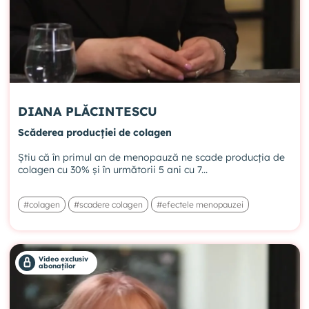
DIANA PLĂCINTESCU
Scăderea producției de colagen
Știu că în primul an de menopauză ne scade producția de
colagen cu 30% și în următorii 5 ani cu 7...
#colagen
#scadere colagen
#efectele menopauzei
Video exclusiv
abonaților