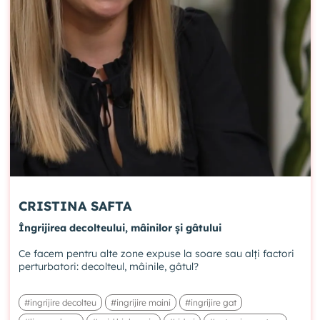
CRISTINA SAFTA
Îngrijirea decolteului, mâinilor și gâtului
Ce facem pentru alte zone expuse la soare sau alți factori
perturbatori: decolteul, mâinile, gâtul?
#ingrijire decolteu
#ingrijire maini
#ingrijire gat