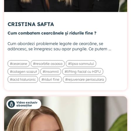
CRISTINA SAFTA
Cum combatem cearcănele și ridurile fine ?
Cum abordezi problemele legate de cearcăne, se
adâncesc, se înnegresc sau apar pungile. Ce putem ...
#cearcane
#resorbtie osoasa
#lipsa somnului
#colagen scazut
#insomnii
#lifting facial cu HIFU
#acid hialuronic
#riduri fine
#rejuvenare perioculara
Video exclusiv
abonaților