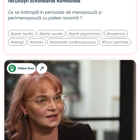
recunoști schimbările hormonale
Ce se întâmplă în perioada de menopauză și
perimenopauză cu pielea noastră ?
#piele lasata
#piele uscata
#pete pigmentare
#cuperoza
#alergii
#acnee
#sanatate cardiovasculara
#fisuri genitale
Video free