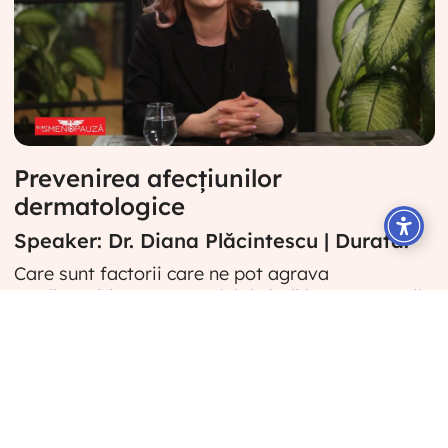
VIDEO EXCLUSIV ABONAȚILOR
37. Un singur cuvânt pentru a defini femeia
VIDEO EXCLUSIV ABONAȚILOR
38. Importanța educației în ceea ce
privește menopauza
Prevenirea afecțiunilor
VIDEO EXCLUSIV ABONAȚILOR
dermatologice
Speaker: Dr. Diana Plăcintescu | Durata:
Care sunt factorii care ne pot agrava
predispoziția pentru astfel de boli la menopauză?
Descriere
Factorii care ne agravează predispoziția pentru
astfel de afecțiuni dematologice sunt, de fapt,
excesele noastre: execesul de expunere la soare,