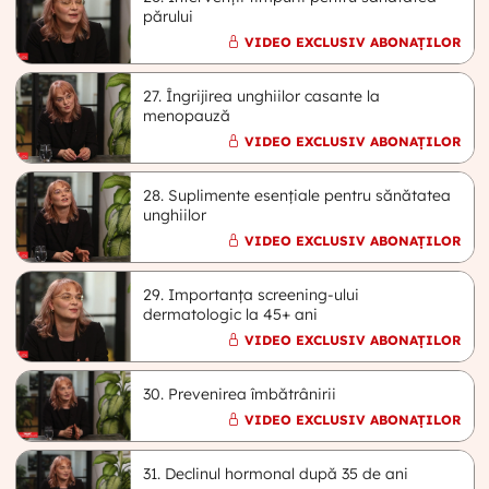
părului
VIDEO EXCLUSIV ABONAȚILOR
27. Îngrijirea unghiilor casante la
menopauză
VIDEO EXCLUSIV ABONAȚILOR
28. Suplimente esențiale pentru sănătatea
unghiilor
VIDEO EXCLUSIV ABONAȚILOR
29. Importanța screening-ului
dermatologic la 45+ ani
VIDEO EXCLUSIV ABONAȚILOR
30. Prevenirea îmbătrânirii
VIDEO EXCLUSIV ABONAȚILOR
31. Declinul hormonal după 35 de ani