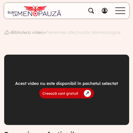
Despre noi
Specialiștii noștri
>
Biblioteca video
>
Prevenirea afecțiunilor dermatologice
Soluții
Cumpără pachete
Biblioteca video
Blog
Specialități
Acest video nu este disponibil în pachetul selectat
Creează cont gratuit
Contul meu