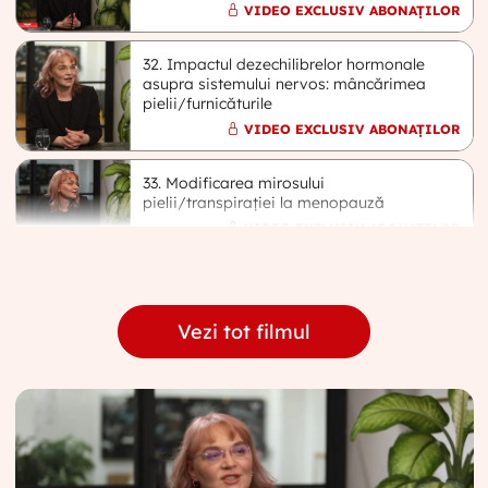
VIDEO EXCLUSIV ABONAȚILOR
32. Impactul dezechilibrelor hormonale
asupra sistemului nervos: mâncărimea
pielii/furnicăturile
VIDEO EXCLUSIV ABONAȚILOR
33. Modificarea mirosului
pielii/transpirației la menopauză
VIDEO EXCLUSIV ABONAȚILOR
34. Soluții personalizate pentru controlul
transpirației
VIDEO EXCLUSIV ABONAȚILOR
Vezi tot filmul
35. Rutina zilnică pentru sănătate și
conștientizare
VIDEO EXCLUSIV ABONAȚILOR
36. Un sfat pentru femeile din comunitate