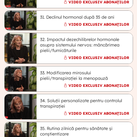
VIDEO EXCLUSIV ABONAȚILOR
31. Declinul hormonal după 35 de ani
VIDEO EXCLUSIV ABONAȚILOR
32. Impactul dezechilibrelor hormonale
asupra sistemului nervos: mâncărimea
pielii/furnicăturile
VIDEO EXCLUSIV ABONAȚILOR
33. Modificarea mirosului
pielii/transpirației la menopauză
VIDEO EXCLUSIV ABONAȚILOR
34. Soluții personalizate pentru controlul
transpirației
VIDEO EXCLUSIV ABONAȚILOR
35. Rutina zilnică pentru sănătate și
conștientizare