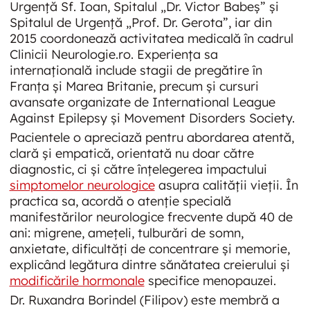
Urgență Sf. Ioan, Spitalul „Dr. Victor Babeș” și
Spitalul de Urgență „Prof. Dr. Gerota”, iar din
2015 coordonează activitatea medicală în cadrul
Clinicii Neurologie.ro. Experiența sa
internațională include stagii de pregătire în
Franța și Marea Britanie, precum și cursuri
avansate organizate de International League
Against Epilepsy și Movement Disorders Society.
Pacientele o apreciază pentru abordarea atentă,
clară și empatică, orientată nu doar către
diagnostic, ci și către înțelegerea impactului
simptomelor neurologice
asupra calității vieții. În
practica sa, acordă o atenție specială
manifestărilor neurologice frecvente după 40 de
ani: migrene, amețeli, tulburări de somn,
anxietate, dificultăți de concentrare și memorie,
explicând legătura dintre sănătatea creierului și
modificările hormonale
specifice menopauzei.
Dr. Ruxandra Borindel (Filipov) este membră a