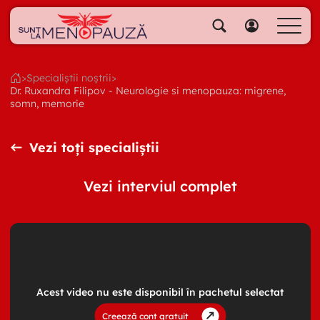
Despre noi
Specialiștii noștri
>
Specialiștii noștrii
>
Dr. Ruxandra Filipov - Neurologie si menopauza: migrene,
Soluții
somn, memorie
Cumpără pachete
Biblioteca video
Vezi toți specialiștii
Blog
Vezi interviul complet
Specialități
Contul meu
Acest video nu este disponibil în pachetul selectat
Creează cont gratuit