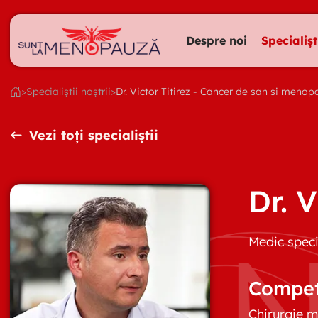
Despre noi
Specialișt
>
Specialiștii noștrii
>
Dr. Victor Titirez - Cancer de san si menopa
Vezi toți specialiștii
Dr. V
Medic speci
Compet
Chirurgie 