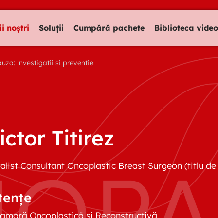
ii noștri
Soluții
Cumpără pachete
Biblioteca video
uza: investigatii si preventie
ictor Titirez
alist Consultant Oncoplastic Breast Surgeon (titlu de
ențe
mamară Oncoplastică și Reconstructivă