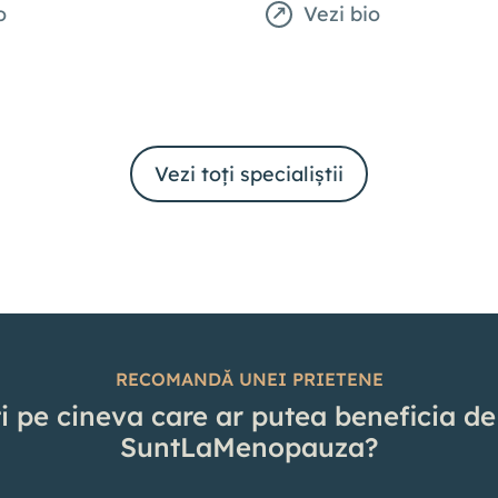
o
Vezi bio
Vezi toți specialiștii
RECOMANDĂ UNEI PRIETENE
i pe cineva care ar putea beneficia de
SuntLaMenopauza?