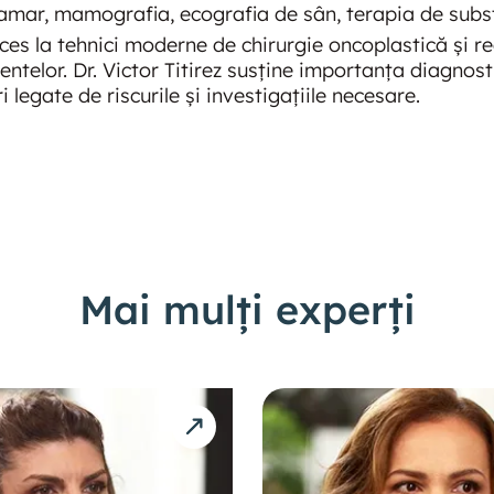
mar, mamografia, ecografia de sân, terapia de subst
cces la tehnici moderne de chirurgie oncoplastică și r
ntelor. Dr. Victor Titirez susține importanța diagnosti
egate de riscurile și investigațiile necesare.
Mai mulți experți