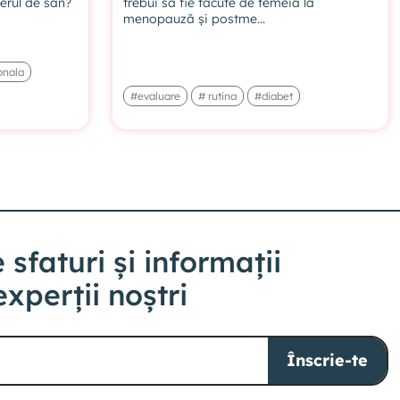
erul de sân?
trebui să fie făcute de femeia la
menopauză și postme...
VIDEO EXCLUSIV ABONAȚILOR
onala
17. Protecție afecțiuni cardiovasculare
#evaluare
# rutina
#diabet
VIDEO EXCLUSIV ABONAȚILOR
18. Sportul vs bolile cardiovasculare
 sfaturi și informații
VIDEO EXCLUSIV ABONAȚILOR
experții noștri
19. Ce fel de sporturi sunt recomandate?
VIDEO EXCLUSIV ABONAȚILOR
Înscrie-te