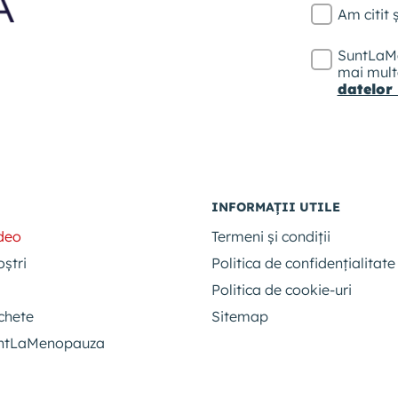
Am citit
SuntLaMe
mai multe
datelor
INFORMAȚII UTILE
ideo
Termeni și condiții
oștri
Politica de confidențialitate
Politica de cookie-uri
chete
Sitemap
untLaMenopauza