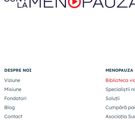
DESPRE NOI
MENOPAUZA
Viziune
Biblioteca v
Misiune
Specialiștii n
Fondatori
Soluții
Blog
Cumpără pa
Contact
Asociația S