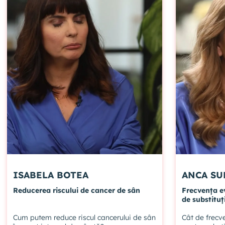
ISABELA BOTEA
ANCA SU
Reducerea riscului de cancer de sân
Frecvența e
de substitu
Cum putem reduce riscul cancerului de sân
Cât de frecve