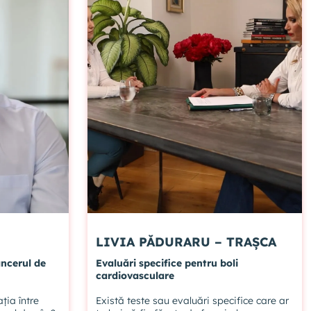
VIDEO EXCLUSIV ABONAȚILOR
13. Simptome de menopauză vs boli
cardiologice
VIDEO EXCLUSIV ABONAȚILOR
14. Beneficii substituție hormonală vs
cardiologie
VIDEO EXCLUSIV ABONAȚILOR
15. Contraindicații tratament substituție
hormonală vs boli cardiovasculare
LIVIA PĂDURARU – TRAȘCA
ncerul de
Evaluări specifice pentru boli
VIDEO EXCLUSIV ABONAȚILOR
cardiovasculare
ția între
Există teste sau evaluări specifice care ar
16. Stil de viață vs boli cardiovasculare