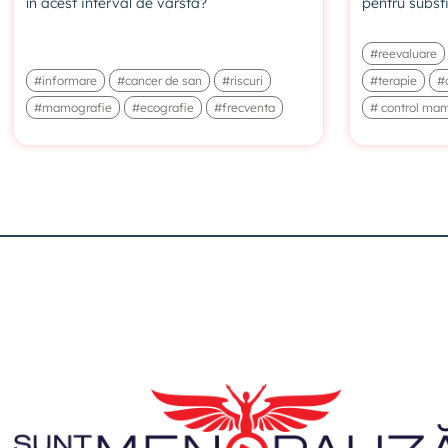
în acest interval de vârstă?
pentru subst
#reevaluare
#informare
#cancer de san
#riscuri
#terapie
#c
#mamografie
#ecografie
#frecventa
# control ma