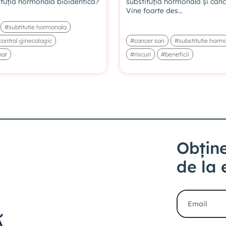
ituția hormonală bioidentică?
substituția hormonală și canc
Vine foarte des...
#subtitutie hormonala
ontrol ginecologic
#cancer san
#substitutie horm
mar
#riscuri
#beneficii
Obține
de la 