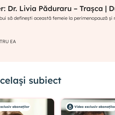
: Dr. Livia Păduraru – Trașca | D
bui să definești această femeie la perimenopauză și 
TRU EA
elași subiect
xclusiv abonaților
Video exclusiv abonațilo