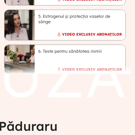
5. Estrogenul și protecția vaselor de
sânge
VIDEO EXCLUSIV ABONAȚILOR
6. Teste pentru sănătatea inimii
VIDEO EXCLUSIV ABONAȚILOR
7. Simptome cardivasculare la
perimenopauză
VIDEO EXCLUSIV ABONAȚILOR
a Păduraru
8. Tahicardie la menopauză