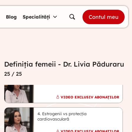
1. Introducere în perimenopauză și
Contul meu
menopauză – explicații de la Dr. Livia
Blog
Specialități
Păduraru
VIDEO FREE
2. Menopauza și sistemul cardiovascular:
efecte asupra inimii și vaselor de sânge
Definiția femeii - Dr. Livia Păduraru
VIDEO FREE
25
/ 25
3. Factori de risc cardiovascular
VIDEO EXCLUSIV ABONAȚILOR
4. Estrogenii vs protecția
cardiovasculară
VIDEO EXCLUSIV ABONAȚILOR