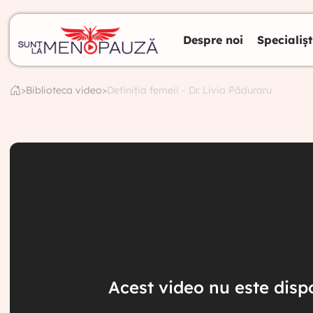
Despre noi
Specialișt
>
Biblioteca video
>
Definiția femeii - Dr. Livia Păduraru
Acest video nu este dispo