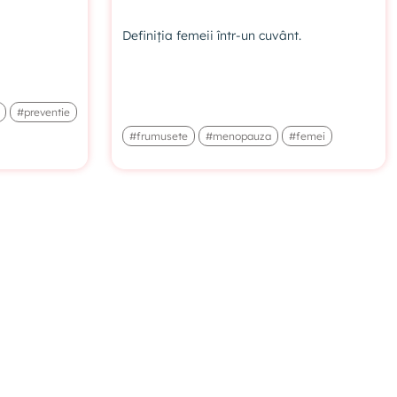
Definiția femeii într-un cuvânt.
#preventie
#frumusete
#menopauza
#femei