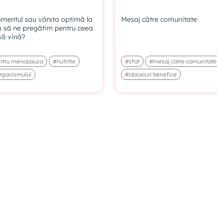
omentul sau vârsta optimă la
Mesaj către comunitate
 să ne pregătim pentru ceea
să vină?
entru menopauza
#nutritie
#sfat
#mesaj catre comunitate
organismului
#obiceiuri benefice