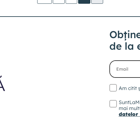
Obține
de la 
Am citit
SuntLaMe
mai multe
datelor