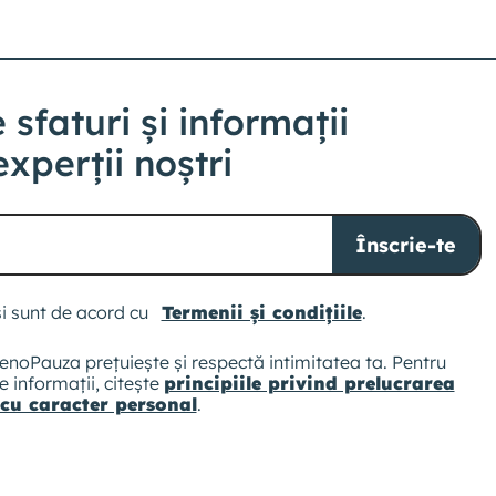
 sfaturi și informații
experții noștri
Înscrie-te
 și sunt de acord cu
Termenii și condițiile
.
noPauza prețuiește și respectă intimitatea ta. Pentru
 informații, citește
principiile privind prelucrarea
 cu caracter personal
.