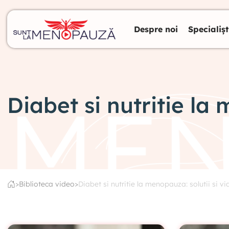
Despre noi
Specialișt
Diabet si nutritie la 
>
Biblioteca video
>
Diabet si nutritie la menopauza: solutii si vid