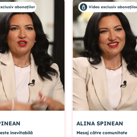
xclusiv abonaților
Video exclusiv abonațilo
NA SPINEAN
ALINA SPINEAN
ste inevitabilă
Mesaj către comunitate