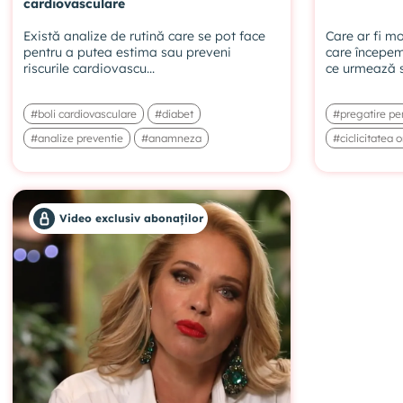
cardiovasculare
Există analize de rutină care se pot face
Care ar fi m
pentru a putea estima sau preveni
care începem
riscurile cardiovascu...
ce urmează 
#boli cardiovasculare
#diabet
#pregatire p
#analize preventie
#anamneza
#ciclicitatea 
Video exclusiv abonaților