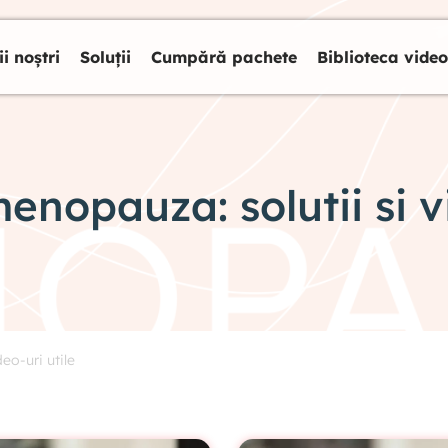
ii noștri
Soluții
Cumpără pachete
Biblioteca video
menopauza: solutii si v
eo-uri utile