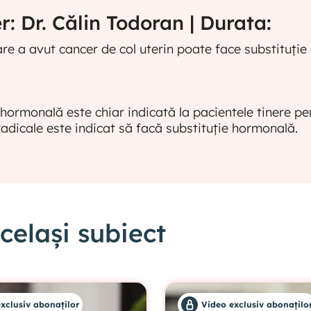
: Dr. Călin Todoran | Durata:
re a avut cancer de col uterin poate face substituție
 hormonală este chiar indicată la pacientele tinere pen
 radicale este indicat să facă substituție hormonală.
elași subiect
xclusiv abonaților
Video exclusiv abonațilo