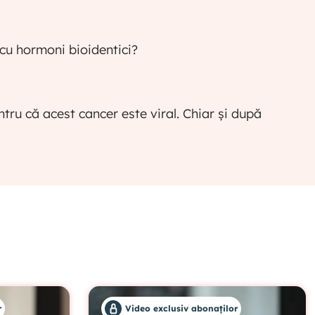
6. Beneficiile substituției hormonale
 cu hormoni bioidentici?
VIDEO EXCLUSIV ABONAȚILOR
7. Cum alegem tratamentul hormonal?
tru că acest cancer este viral. Chiar și după
VIDEO EXCLUSIV ABONAȚILOR
8. Când să începi substituția hormonală?
VIDEO EXCLUSIV ABONAȚILOR
9. Echilibrul hormonal și tratamentul de
substituție
VIDEO EXCLUSIV ABONAȚILOR
r
Video exclusiv abonaților