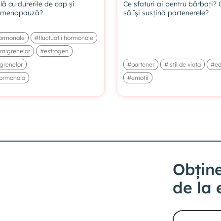
ă cu durerile de cap și
Ce sfaturi ai pentru bărbați? 
a menopauză?
să își susțină partenerele?
ormonale
#fluctuatii hormonale
 migrenelor
#estrogen
grenelor
#partener
# stil de viata
#ed
hormonala
#emotii
Obține
de la 