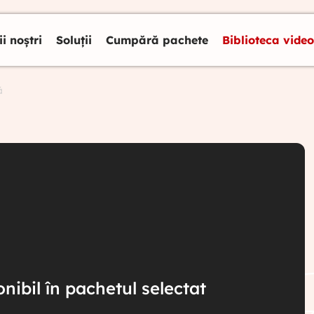
ii noștri
Soluții
Cumpără pachete
Biblioteca video
ă
nibil în pachetul selectat