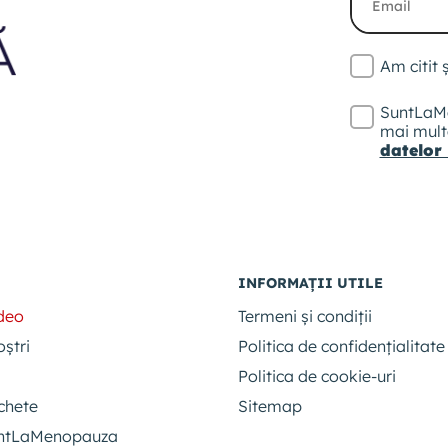
Am citit
SuntLaMe
mai multe
datelor
INFORMAȚII UTILE
ideo
Termeni și condiții
oștri
Politica de confidențialitate
Politica de cookie-uri
chete
Sitemap
untLaMenopauza