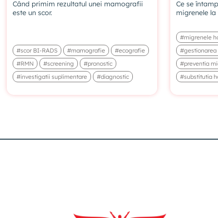
Când primim rezultatul unei mamografii
Ce se întampl
este un scor.
migrenele l
#migrenele h
#scor BI-RADS
#mamografie
#ecografie
#gestionarea
#RMN
#screening
#pronostic
#preventia mi
#investigatii suplimentare
#diagnostic
#substitutia 