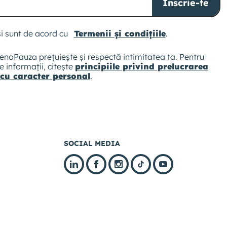
Înscrie-te
VIDEO EXCLUSIV ABONAȚILOR
 și sunt de acord cu
Termenii și condițiile
.
18. Histerectomie totală și substituția
hormonală
noPauza prețuiește și respectă intimitatea ta. Pentru
 informații, citește
principiile privind prelucrarea
VIDEO EXCLUSIV ABONAȚILOR
 cu caracter personal
.
19. Cancer de col uterin și substituția
hormonală
VIDEO EXCLUSIV ABONAȚILOR
SOCIAL MEDIA
20. Studiu Women's Health
VIDEO EXCLUSIV ABONAȚILOR
21. Tratament non-hormonal
perimenopauză