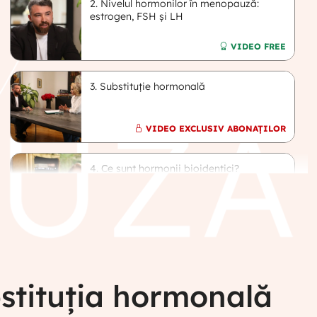
2. Nivelul hormonilor în menopauză:
estrogen, FSH și LH
VIDEO FREE
3. Substituție hormonală
VIDEO EXCLUSIV ABONAȚILOR
4. Ce sunt hormonii bioidentici?
VIDEO EXCLUSIV ABONAȚILOR
5. Ce sunt hormonii de sinteză?
bstituția hormonală
VIDEO EXCLUSIV ABONAȚILOR