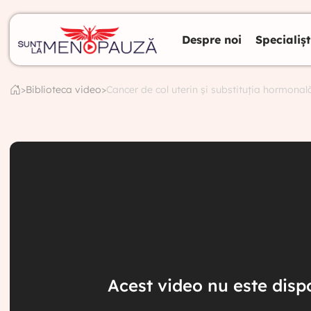
Despre noi
Specialișt
>
Biblioteca video
>
Cancer de col uterin și substituția hormonal
Acest video nu este dispo