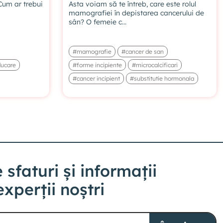
Cum ar trebui
Asta voiam să te întreb, care este rolul
mamografiei în depistarea cancerului de
sân? O femeie c...
14. Durata tratamentului hormonal
#mamografie
#cancer de san
VIDEO EXCLUSIV ABONAȚILOR
ucare
#forme incipiente
#microcalcificari
#cancer incipient
#substitutie hormonala
15. Istoric medical și tratamentul
hormonal
VIDEO EXCLUSIV ABONAȚILOR
16. Menopauza indusă și tratamentul
hormonal
 sfaturi și informații
VIDEO EXCLUSIV ABONAȚILOR
experții noștri
17. Cancer și substituție hormonală