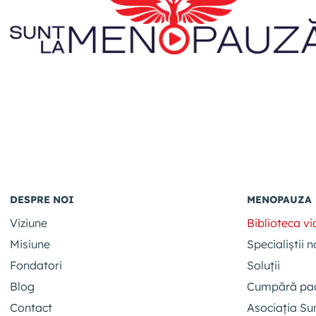
DESPRE NOI
MENOPAUZA
Viziune
Biblioteca v
Misiune
Specialiștii n
Fondatori
Soluții
Blog
Cumpără pa
Contact
Asociația S