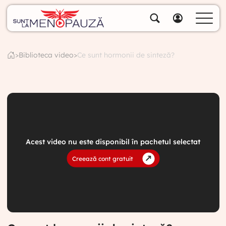
Despre noi
Specialiștii noștri
>
Biblioteca video
>
Ce sunt hormonii de sinteză?
Soluții
Cumpără pachete
Biblioteca video
Blog
Specialități
Acest video nu este disponibil în pachetul selectat
Creează cont gratuit
Contul meu