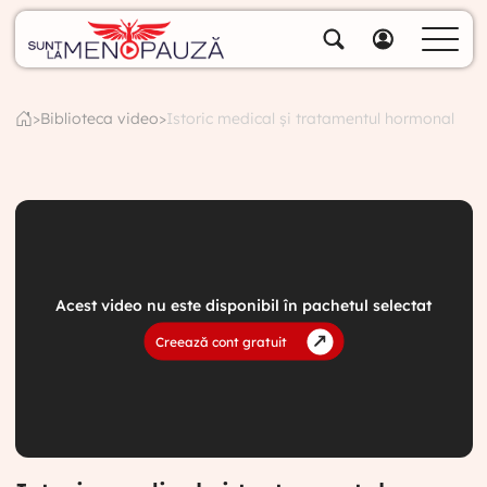
Despre noi
Specialiștii noștri
>
Biblioteca video
>
Istoric medical și tratamentul hormonal
Soluții
Cumpără pachete
Biblioteca video
Blog
Specialități
Acest video nu este disponibil în pachetul selectat
Creează cont gratuit
Contul meu