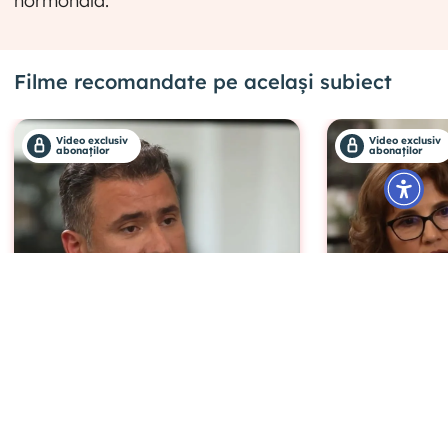
hormonală.
Filme recomandate pe același subiect
Video exclusiv
Video exclusiv
abonaților
abonaților