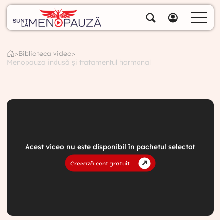
Despre noi
Specialiștii noștri
>
Biblioteca video
>
Menopauza indusă și tratamentul hormonal
Soluții
Cumpără pachete
Biblioteca video
Blog
Specialități
Acest video nu este disponibil în pachetul selectat
Contul meu
Creează cont gratuit