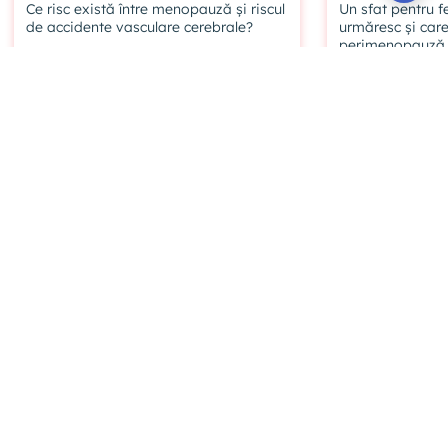
Ce risc există între menopauză și riscul
Un sfat pentru f
de accidente vasculare cerebrale?
urmăresc și care
perimenopauză
#estrogen
#protectie vasculara
#colesterol
#motilitatea vasculara
#riscuri cardiovasculare
#accidente vasculare cerebrale
#pierderea estrogenului
#preventia bolilor cardiovasculare
#echilibrul hormonal
#informare
#op