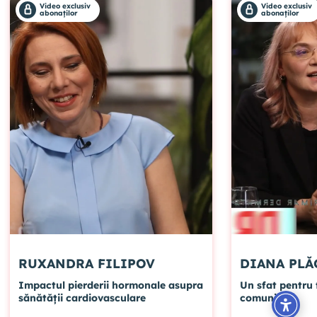
Video exclusiv
Video exclusiv
abonaților
abonaților
RUXANDRA FILIPOV
DIANA
Impactul pierderii hormonale asupra
Un sfat pentru 
sănătății cardiovasculare
comunitate