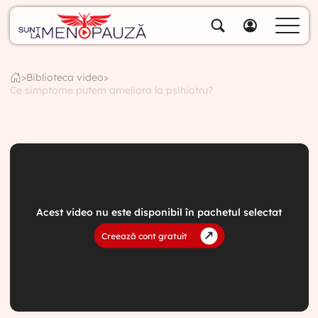
Despre noi
Specialiștii noștri
>
Biblioteca video
>
Ce simptome putem ameliora la psihiatru?
Soluții
Cumpără pachete
Biblioteca video
Blog
Specialități
Acest video nu este disponibil în pachetul selectat
Contul meu
Creează cont gratuit