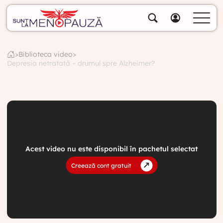
Despre noi
Specialiștii noștri
>
Biblioteca video
>
Depresia netratată – drumul spre Alzheimer?
Soluții
Cumpără pachete
Biblioteca video
Blog
Specialități
Acest video nu este disponibil în pachetul selectat
Contul meu
Creează cont gratuit