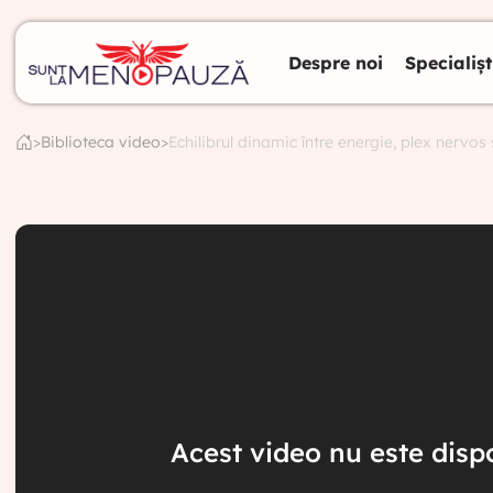
Despre noi
Specialișt
>
Biblioteca video
>
Echilibrul dinamic între energie, plex nervos
Acest video nu este dispo