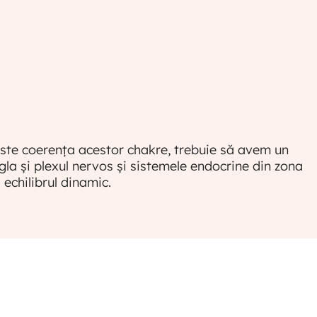
6. Echilibrul dinamic între energie, plex
nervos și sistemul endocrin
VIDEO EXCLUSIV ABONAȚILOR
7. Simfonia hormonilor - echilibrul și
coordonarea în sistemul endocrin
VIDEO EXCLUSIV ABONAȚILOR
 este coerența acestor chakre, trebuie să avem un
egla și plexul nervos și sistemele endocrine din zona
8. Gestionarea stresului și impactul
echilibrul dinamic.
asupra sănătății hormonale
VIDEO EXCLUSIV ABONAȚILOR
9. Impactul stresului oxidativ asupra
sănătății mitocondriale
VIDEO EXCLUSIV ABONAȚILOR