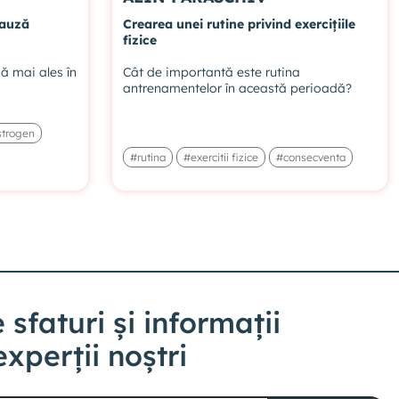
pauză
Crearea unei rutine privind exercițiile
fizice
14. Inteligența inerentă a corpului
ă mai ales în
Cât de importantă este rutina
antrenamentelor în această perioadă?
VIDEO EXCLUSIV ABONAȚILOR
strogen
15. Prevenția este foarte importantă
#rutina
#exercitii fizice
#consecventa
VIDEO EXCLUSIV ABONAȚILOR
16. Înțelepciunea feminină și pregătirea
pentru sănătate
VIDEO EXCLUSIV ABONAȚILOR
 sfaturi și informații
experții noștri