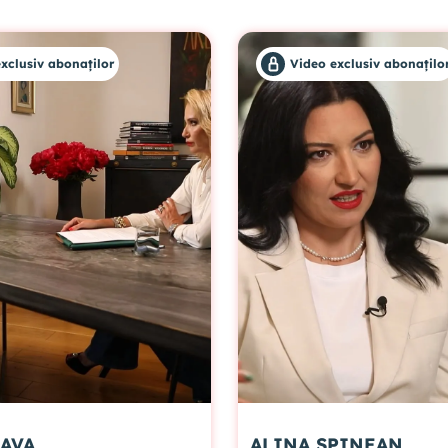
xclusiv abonaților
Video exclusiv abonațilo
ILIA SAVA
ALINA SPINEAN