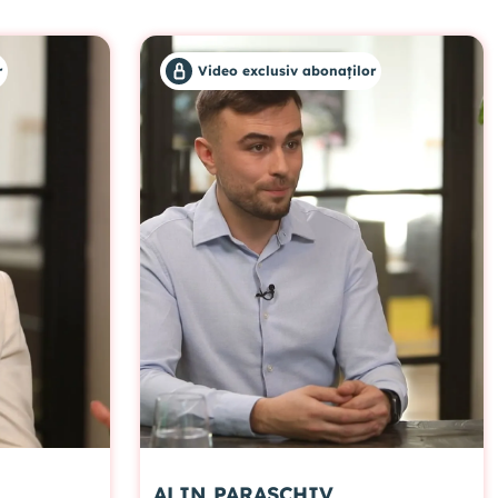
10. Rolul fitoterapiei și alimentației în
prevenirea dezechilibrelor hormonale
r
Video exclusiv abonaților
VIDEO EXCLUSIV ABONAȚILOR
11. Inflamația intestinală și impactul său
asupra sistemului imunitar
VIDEO EXCLUSIV ABONAȚILOR
12. Importanța gestionării enzimelor și
intoleranțelor alimentare
VIDEO EXCLUSIV ABONAȚILOR
13. Rolul microbiomului intestinal în
sănătatea neuroendocrină
ALIN PARASCHIV
VIDEO EXCLUSIV ABONAȚILOR