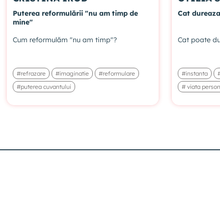
Puterea reformulării "nu am timp de
Cat dureaza
mine"
Cum reformulăm "nu am timp"?
Cat poate du
#refrazare
#imaginatie
#reformulare
#instanta
#puterea cuvantului
# viata perso