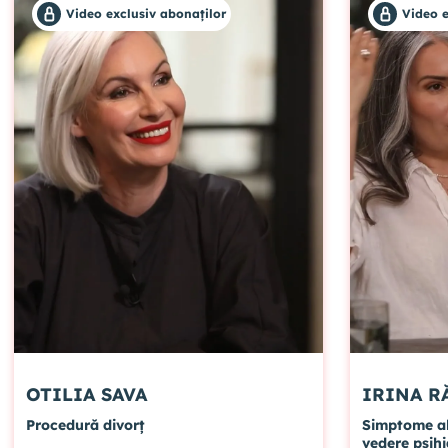
Video exclusiv abonaților
Video e
OTILIA SAVA
IR
Procedură divorț
Simptome al
vedere psihi