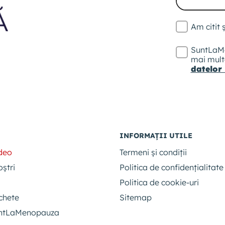
Am citit
SuntLaMe
mai multe
datelor
INFORMAȚII UTILE
ideo
Termeni și condiții
oștri
Politica de confidențialitate
Politica de cookie-uri
chete
Sitemap
untLaMenopauza