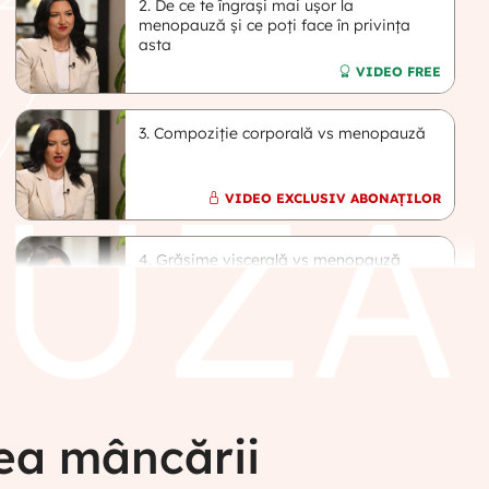
2. De ce te îngrași mai ușor la
menopauză și ce poți face în privința
asta
VIDEO FREE
3. Compoziție corporală vs menopauză
VIDEO EXCLUSIV ABONAȚILOR
4. Grăsime viscerală vs menopauză
VIDEO EXCLUSIV ABONAȚILOR
5. De ce avem nevoie de masă
musculară?
tea mâncării
VIDEO EXCLUSIV ABONAȚILOR