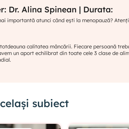
: Dr. Alina Spinean | Durata:
ai importantă atunci când ești la menopauză? Atenția 
totdeauna calitatea mâncării. Fiecare persoană trebuie
avem un aport echilibrat din toate cele 3 clase de a
dial.
elași subiect