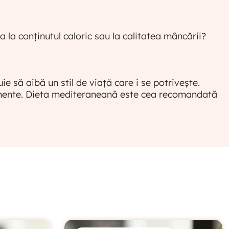
6. Importanța aportului de proteine și a
activității fizice zilnice
la conținutul caloric sau la calitatea mâncării?
VIDEO EXCLUSIV ABONAȚILOR
7. Explicatia macronutrientilor
 să aibă un stil de viață care i se potrivește.
limente. Dieta mediteraneană este cea recomandată
VIDEO EXCLUSIV ABONAȚILOR
8. Avem nevoie de suplimente
alimentare?
VIDEO EXCLUSIV ABONAȚILOR
9. Conținut caloric vs Calitatea
mâncării
VIDEO EXCLUSIV ABONAȚILOR