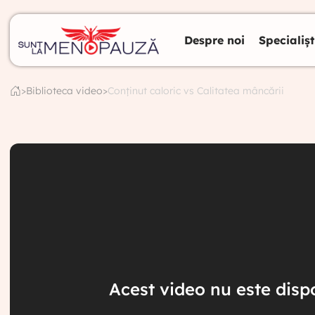
Despre noi
Specialișt
>
Biblioteca video
>
Conținut caloric vs Calitatea mâncării
Acest video nu este dispo