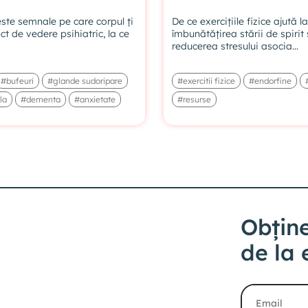
ste semnale pe care corpul ți
De ce exercițiile fizice ajută la
ct de vedere psihiatric, la ce
îmbunătățirea stării de spirit ș
reducerea stresului asocia...
#bufeuri
#glande sudoripare
#exercitii fizice
#endorfine
la
#dementa
#anxietate
#resurse
Obține
de la 