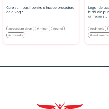
Care sunt pașii pentru a începe procedura
Legat de ace
de divorț?
le dă din pun
ar trebui s...
#procedura divort
# minori
#partaj
#psihiatrie
#conventie
#ceata menta