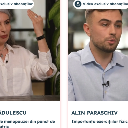
xclusiv abonaților
Video exclusiv abonațilo
INA RĂDULESCU
ALIN PARASCHIV
e menopauzei din punct de
Importanța exercițiilor fizic
atric