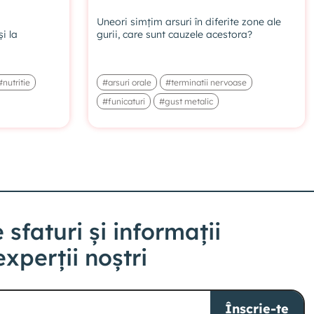
Uneori simțim arsuri în diferite zone ale
i la
gurii, care sunt cauzele acestora?
14. Consumul de cafea la menopauză
VIDEO EXCLUSIV ABONAȚILOR
#nutritie
#arsuri orale
#terminatii nervoase
#funicaturi
#gust metalic
15. Aportul de proteine și vitamina B12 în
dieta vegetariană
VIDEO EXCLUSIV ABONAȚILOR
16. Cum menținem echilibrul alimentar în
vacanțe?
 sfaturi și informații
VIDEO EXCLUSIV ABONAȚILOR
experții noștri
17. Cum echilibrăm flora intestinală?
Înscrie-te