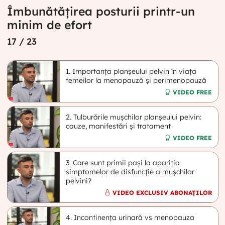
Îmbunătățirea posturii printr-un
minim de efort
17
/ 23
1. Importanța planșeului pelvin în viața
femeilor la menopauză și perimenopauză
VIDEO FREE
2. Tulburările mușchilor planșeului pelvin:
cauze, manifestări și tratament
VIDEO FREE
3. Care sunt primii pași la apariția
simptomelor de disfuncție a mușchilor
pelvini?
VIDEO EXCLUSIV ABONAȚILOR
4. Incontinența urinară vs menopauza