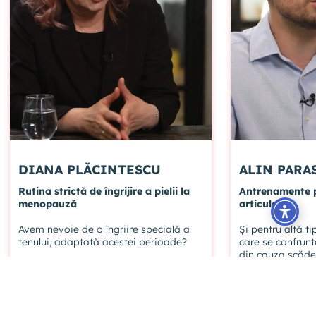
DIANA PLĂCINTESCU
ALIN PA
Rutina strictă de îngrijire a pielii la
Antrenamente p
menopauză
articulare
Avem nevoie de o îngriire specială a
Și pentru altă t
tenului, adaptată acestei perioade?
care se confrunt
din cauza scăderi
#rutina
#hidratare intensa
#protectie solara
#piele sensibila
#dureri articulare
#regenerarea pielii
#sanatatea pielii
#elasticitatea tesu