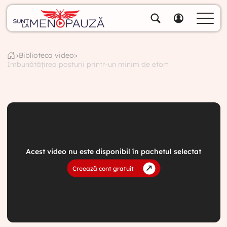
Despre noi
Specialiștii noștri
>
Biblioteca video
>
Îmbunătățirea posturii printr-un minim de efort
Soluții
Cumpără pachete
Biblioteca video
Blog
Specialități
Acest video nu este disponibil în pachetul selectat
Contul meu
Creează cont gratuit