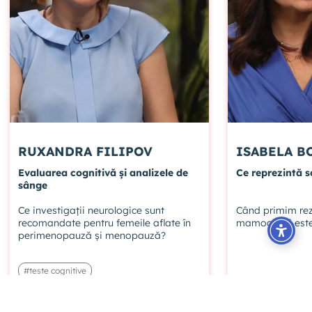
RUXANDRA FILIPOV
ISAB
Evaluarea cognitivă și analizele de
Ce reprezintă 
sânge
Ce investigații neurologice sunt
Când primim rez
recomandate pentru femeile aflate în
mamografii este
perimenopauză și menopauză?
#teste cognitive
#evaluarea sanatatii cognitive
#scor BI-RADS
#analize sange
#ecografie
#R