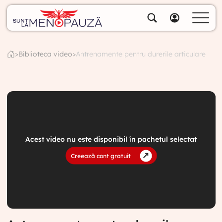
Despre noi
Specialiștii noștri
>
Biblioteca video
>
Antrenamente pentru durerile articulare
Soluții
Cumpără pachete
Biblioteca video
Blog
Specialități
Acest video nu este disponibil în pachetul selectat
Creează cont gratuit
Contul meu