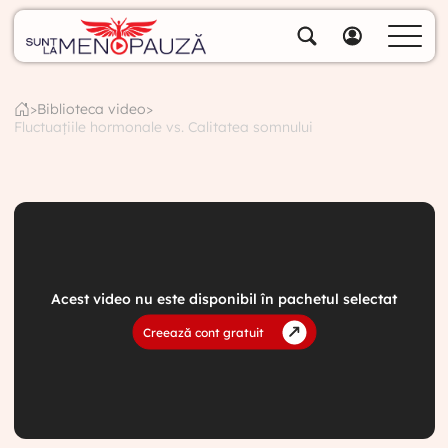
Despre noi
Specialiștii noștri
>
Biblioteca video
>
Fluctuațiile hormonale vs. Calitatea somnului
Soluții
Cumpără pachete
Biblioteca video
Blog
Specialități
Acest video nu este disponibil în pachetul selectat
Contul meu
Creează cont gratuit