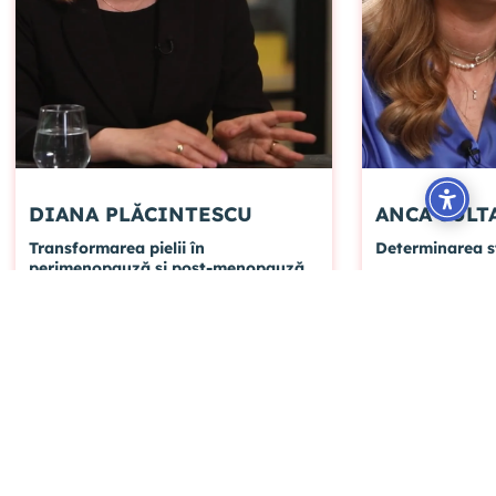
DIANA PLĂCINTESCU
ANCA SULT
Transformarea pielii în
Determinarea s
perimenopauză și post-menopauză
Care sunt cele mai vizibile efecte ale
Ce investigații a
menopauzei asupra tenului?
femeie pentru a ș
menopauzei se 
#subtierea pielii
#pierderea colagenului
#rezerva ovarian
#densitate osoasa
#linie mandibulara
#ecografie utero-
#schimbari ale epidermei
#analize hormona