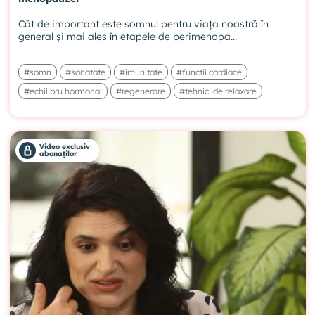
Cât de important este somnul pentru viața noastră în
general și mai ales în etapele de perimenopa...
#somn
#sanatate
#imunitate
#functii cardiace
#echilibru hormonal
#regenerare
#tehnici de relaxare
Video exclusiv
abonaților