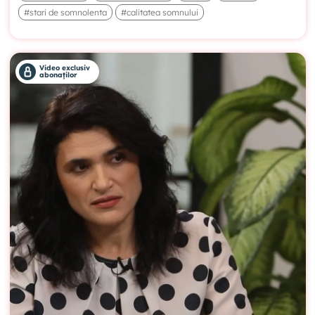
#stari de somnolenta
#calitatea somnului
Video exclusiv
abonaților