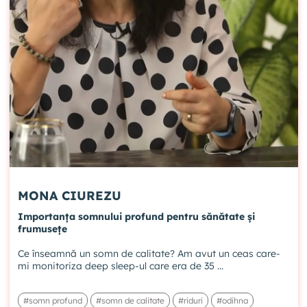
MONA CIUREZU
Importanța somnului profund pentru sănătate și
frumusețe
Ce înseamnă un somn de calitate? Am avut un ceas care-
mi monitoriza deep sleep-ul care era de 35 ...
#somn profund
#somn de calitate
#riduri
#odihna