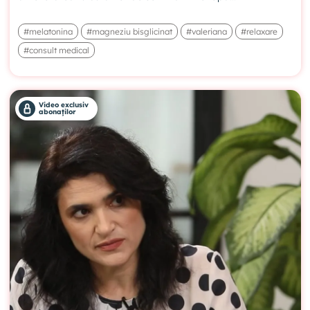
#melatonina
#magneziu bisglicinat
#valeriana
#relaxare
#consult medical
Video exclusiv
abonaților