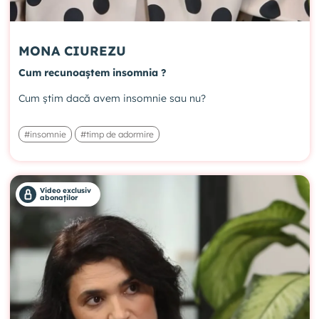
MONA CIUREZU
Cum recunoaștem insomnia ?
Cum știm dacă avem insomnie sau nu?
#insomnie
#timp de adormire
Video exclusiv
abonaților