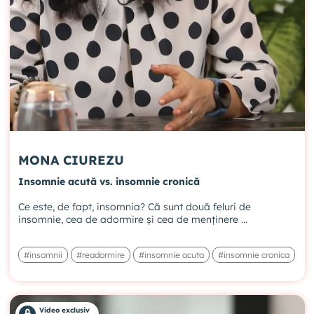
MONA CIUREZU
Insomnie acută vs. insomnie cronică
Ce este, de fapt, insomnia? Că sunt două feluri de
insomnie, cea de adormire și cea de menținere ...
#insomnii
#readormire
#insomnie acuta
#insomnie cronica
Video exclusiv