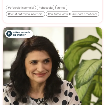
#efectele insomniei
#oboseala
#stres
#constientizarea insomniei
#calitatea vietii
#impact emotional
Video exclusiv
abonaților