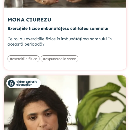
MONA CIUREZU
Exercițiile fizice îmbunătățesc calitatea somnului
Ce rol au exercițiile fizice în îmbunătățirea somnului în
această perioadă?
#exercitiile fizice
#expunerea la soare
Video exclusiv
abonaților