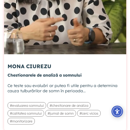
MONA CIUREZU
Chestionarele de analiză a somnului
Ce teste sau evaluări ar putea fi utile pentru a determina
cauza tulburărilor de somn în perioada...
#evaluarea somnului
#chestionare de analiza
#calitatea somnului
#jurnal de somn
#cerc vicios
#monitorizare