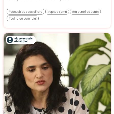
#consult de specialitate
#apnee somn
#tulburari de somn
#calitatea somnului
Video exclusiv
abonaților