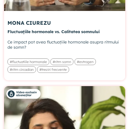
MONA CIUREZU
Fluctuațiile hormonale vs. Calitatea somnului
Ce impact pot avea fluctuațiile hormonale asupra ritmului
de somn?
#fluctuatiile hormonale
#ritm somn
#estrogen
#ritm circadian
#treziri frecvente
Video exclusiv
abonaților