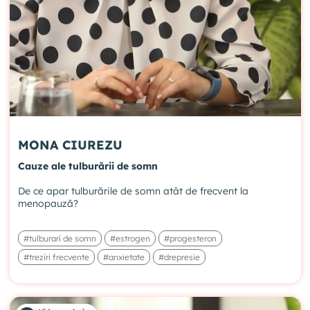
MONA CIUREZU
Cauze ale tulburării de somn
De ce apar tulburările de somn atât de frecvent la
menopauză?
#tulburari de somn
#estrogen
#progesteron
#treziri frecvente
#anxietate
#drepresie