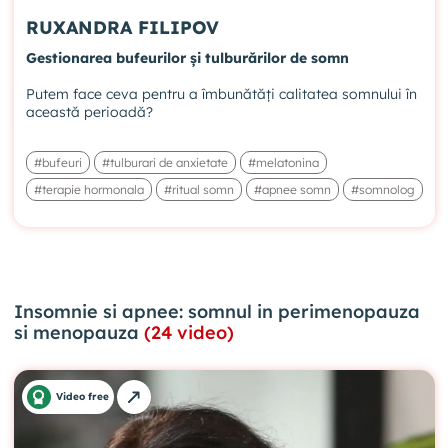
RUXANDRA FILIPOV
Gestionarea bufeurilor și tulburărilor de somn
Putem face ceva pentru a îmbunătăți calitatea somnului în
această perioadă?
#bufeuri
#tulburari de anxietate
#melatonina
#terapie hormonala
#ritual somn
#apnee somn
#somnolog
Insomnie si apnee: somnul in perimenopauza
si menopauza
(24 video)
Video free