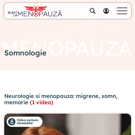
Despre noi
Specialiștii noștri
Soluții
Cumpără pachete
Somnologie
Biblioteca video
Blog
Specialități
Neurologie si menopauza: migrene, somn,
Contul meu
memorie
(1 video)
Video exclusiv
abonaților