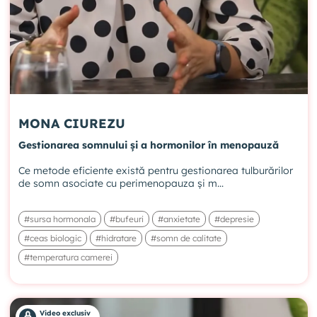
MONA CIUREZU
Gestionarea somnului și a hormonilor în menopauză
Ce metode eficiente există pentru gestionarea tulburărilor
de somn asociate cu perimenopauza și m...
#sursa hormonala
#bufeuri
#anxietate
#depresie
#ceas biologic
#hidratare
#somn de calitate
#temperatura camerei
Video exclusiv