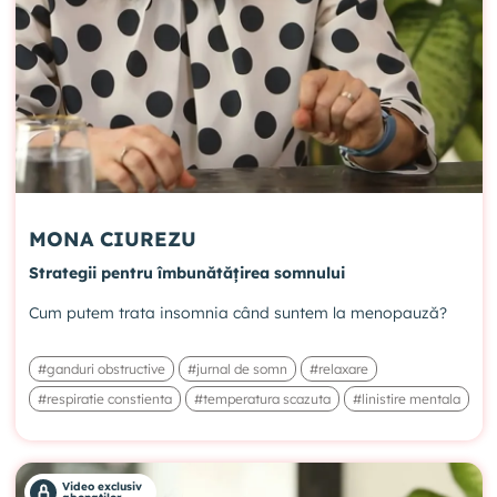
MONA CIUREZU
Strategii pentru îmbunătățirea somnului
Cum putem trata insomnia când suntem la menopauză?
#ganduri obstructive
#jurnal de somn
#relaxare
#respiratie constienta
#temperatura scazuta
#linistire mentala
Video exclusiv