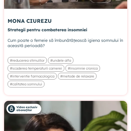
MONA CIUREZU
Strategii pentru combaterea insomniei
Cum poate o femeie să îmbunătățească igiena somnului în
această perioadă?
#reducerea stimulilor
#undele alfa
#scaderea temperaturii camerei
#insomnie cronica
#interventie farmacologica
#metode de relaxare
#calitatea somnului
Video exclusiv
abonaților