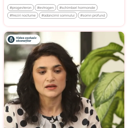
#progesteron
#estrogen
#schimbari hormonale
#treziri nocturne
#adancimii somnului
#somn profund
Video exclusiv
abonaților