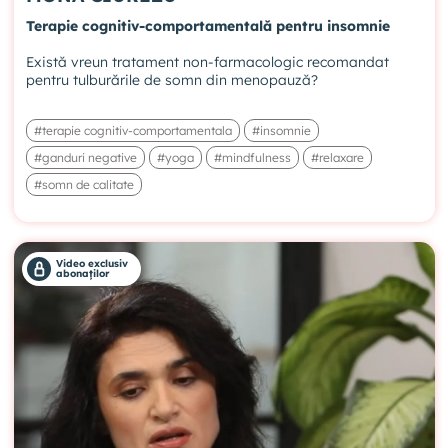
Terapie cognitiv-comportamentală pentru insomnie
Există vreun tratament non-farmacologic recomandat
pentru tulburările de somn din menopauză?
#terapie cognitiv-comportamentala
#insomnie
#ganduri negative
#yoga
#mindfulness
#relaxare
#somn de calitate
Video exclusiv
abonaților