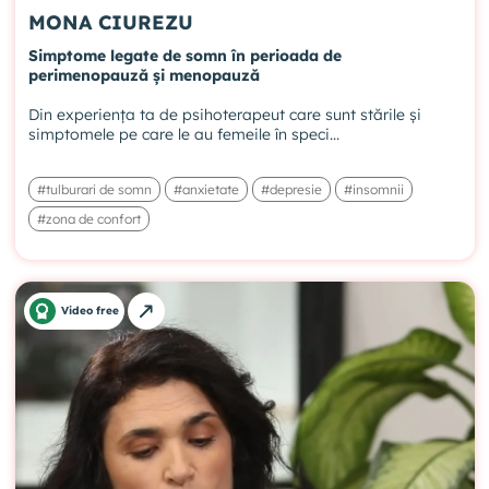
MONA CIUREZU
Simptome legate de somn în perioada de
perimenopauză și menopauză
Din experiența ta de psihoterapeut care sunt stările și
simptomele pe care le au femeile în speci...
#tulburari de somn
#anxietate
#depresie
#insomnii
#zona de confort
Video free